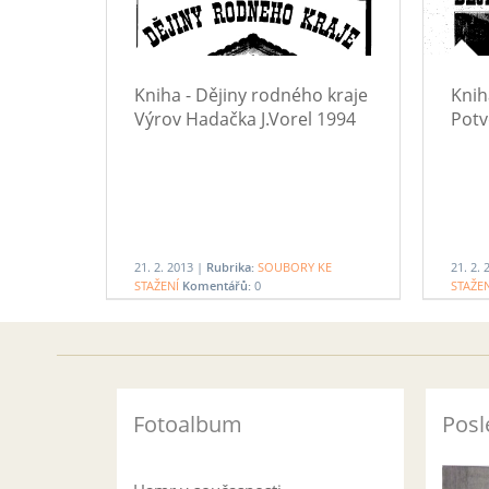
Kniha - Dějiny rodného kraje
Knih
Výrov Hadačka J.Vorel 1994
Potv
21. 2. 2013 |
Rubrika:
SOUBORY KE
21. 2.
STAŽENÍ
Komentářů:
0
STAŽE
Fotoalbum
Posl