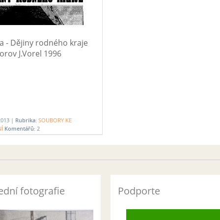
a - Dějiny rodného kraje
orov J.Vorel 1996
 2013 |
Rubrika:
SOUBORY KE
NÍ
Komentářů:
2
ední fotografie
Podporte