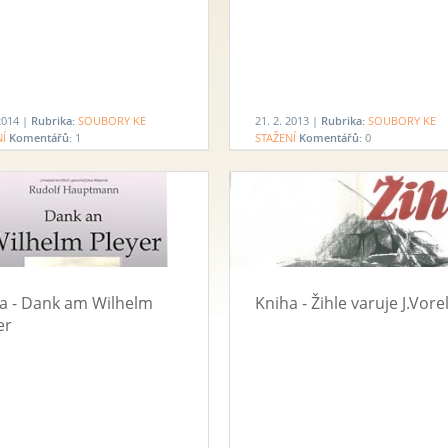
 2014 |
Rubrika:
SOUBORY KE
21. 2. 2013 |
Rubrika:
SOUBORY KE
NÍ
Komentářů:
1
STAŽENÍ
Komentářů:
0
a - Dank am Wilhelm
Kniha - Žihle varuje J.Vore
er