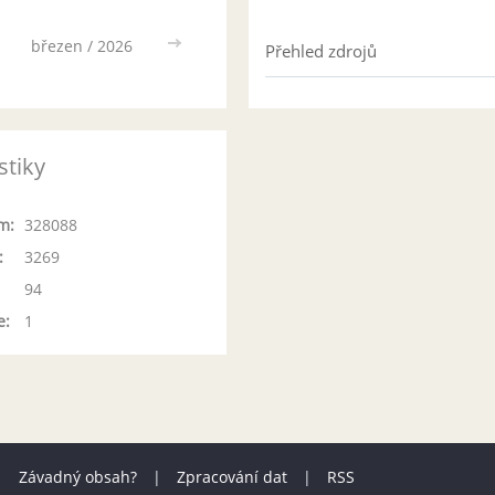
březen / 2026
>>
Přehled zdrojů
stiky
m:
328088
:
3269
94
e:
1
|
Závadný obsah?
|
Zpracování dat
|
RSS