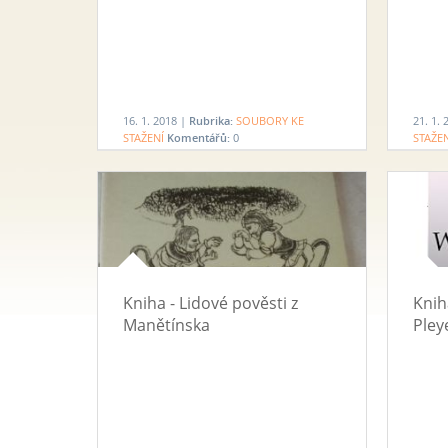
16. 1. 2018 |
Rubrika:
SOUBORY KE
21. 1.
STAŽENÍ
Komentářů:
0
STAŽE
Kniha - Lidové pověsti z
Knih
Manětínska
Pley