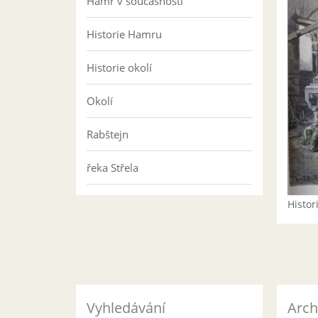
Hamr v současnosti
Historie Hamru
Historie okolí
Okolí
Rabštejn
řeka Střela
Histo
Vyhledávání
Arch