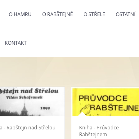
O HAMRU
O RABŠTEJNĚ
O STŘELE
OSTATNÍ
KONTAKT
a - Rabštejn nad Střelou
Kniha - Průvodce
Rabštejnem