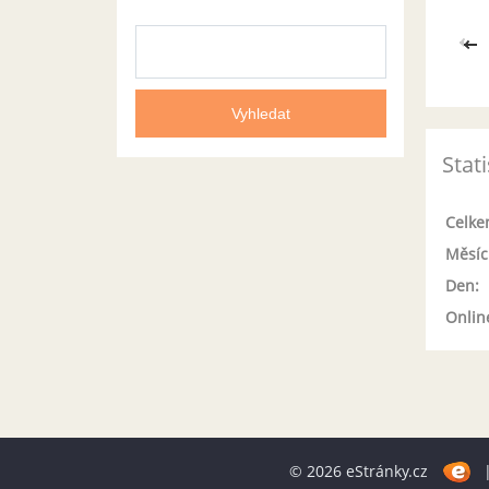
<<
Stati
Celke
Měsíc
Den:
Onlin
© 2026 eStránky.cz