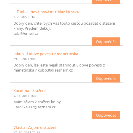
J. Tubl
- Lidové pověsti z Manětínska
2. 2. 2022 8:34
Dobrý den, chtěl bych Vás touto cestou požádat o stažení
knihy. Předem děkuji.
tubl@email.cz
Odpovědět
Jakub
- Lidove povesti z manetinska
29. 3. 2021 9:06
Dobry den, lze jeste nejak stahnout Lidove povesti z
manetinska ? kubb30@seznam.cz
Odpovědět
Karolína
- Stažení
5. 11. 2017 1:39
Mám zájem k stažení knihy.
Carollka007@seznam.cz
Odpovědět
Vlasta
- Zájem o stažení
17. 10. 2017 22:14