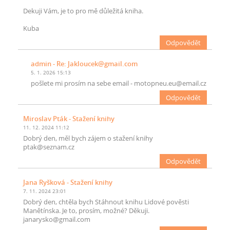
Dekuji Vám, je to pro mě důležitá kniha.
Kuba
Odpovědět
admin
- Re: Jakloucek@gmail.com
5. 1. 2026 15:13
pošlete mi prosím na sebe email - motopneu.eu@email.cz
Odpovědět
Miroslav Pták
- Stažení knihy
11. 12. 2024 11:12
Dobrý den, měl bych zájem o stažení knihy
ptak@seznam.cz
Odpovědět
Jana Ryšková
- Stažení knihy
7. 11. 2024 23:01
Dobrý den, chtěla bych Stáhnout knihu Lidové pověsti
Manětínska. Je to, prosím, možné? Děkuji.
janarysko@gmail.com