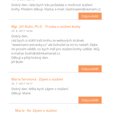
Dobrý den, ráda bych Vás požádala o možnost stažení
knihy. Předem děkuji. Vlasta; e-mail: vlastinawin@seznam.cz
Odpovědět
Mgr. Jiří Bulín, Ph.D.
- Prosba o stažení knihy
29. 8. 2017 14:54
Dobrý den,
rád bych si stáhl Vaši knihu ze webových stránek
"www.hamr.estranky.cz" ale bohužel se mi to nedaří. Dejte
mi prosím vědět, co bych měl pro stažení knihy udělat. Můj
e-mail je: bulin@ddmkamarad.cz
Děkuji a přeji krásný den.
Jiří Bulín
Odpovědět
Marie Servítová
- Zájem o stažení
25. 7. 2017 14:17
Dobrý den. Měla bych zájem o stažení.
Děkuji. Marie
Odpovědět
Marie
- Re: Zájem o stažení