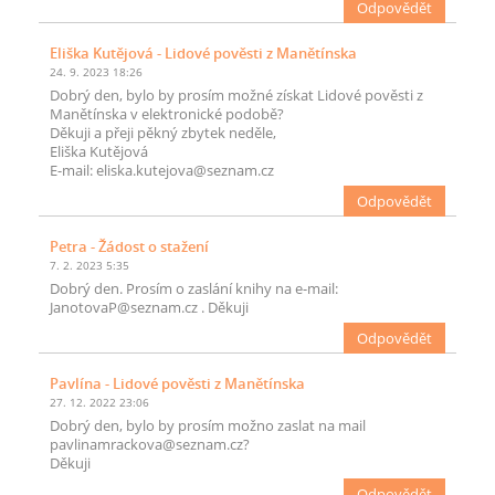
Odpovědět
Eliška Kutějová
- Lidové pověsti z Manětínska
24. 9. 2023 18:26
Dobrý den, bylo by prosím možné získat Lidové pověsti z
Manětínska v elektronické podobě?
Děkuji a přeji pěkný zbytek neděle,
Eliška Kutějová
E-mail: eliska.kutejova@seznam.cz
Odpovědět
Petra
- Žádost o stažení
7. 2. 2023 5:35
Dobrý den. Prosím o zaslání knihy na e-mail:
JanotovaP@seznam.cz . Děkuji
Odpovědět
Pavlína
- Lidové pověsti z Manětínska
27. 12. 2022 23:06
Dobrý den, bylo by prosím možno zaslat na mail
pavlinamrackova@seznam.cz?
Děkuji
Odpovědět