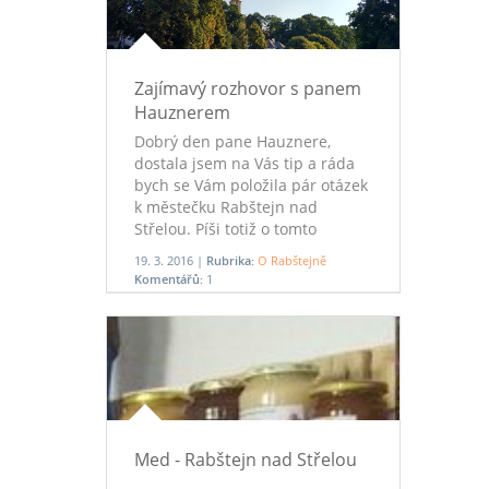
Zajímavý rozhovor s panem
Hauznerem
D
obrý den pane Hauznere,
dostala jsem na Vás tip a ráda
bych se Vám položila pár otázek
k městečku Rabštejn nad
Střelou. Píši totiž o tomto
krásném místě svou
19. 3. 2016 |
Rubrika:
O Rabštejně
bakalářskou práci. Kdy a proč
Komentářů:
1
jste se tam ocitnul a jaké zde
byly poměry?
Med - Rabštejn nad Střelou