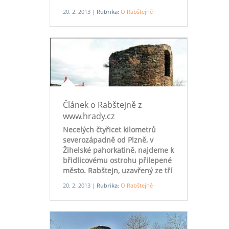
20. 2. 2013 |
Rubrika:
O Rabštejně
Článek o Rabštejně z
www.hrady.cz
Necelých čtyřicet kilometrů
severozápadně od Plzně, v
Žihelské pahorkatině, najdeme k
břidlicovému ostrohu přilepené
město. Rabštejn, uzavřený ze tří
stran říčkou Střelou, která si
20. 2. 2013 |
Rubrika:
O Rabštejně
meandrovitě prodírá cestu
hlubokým kaňonem, působí jako
městečko z romantické pohádky.
A pohádkou je také vyprávěn