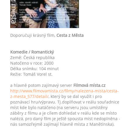
Doporučuji krásný film,
Cesta z Města
Komedie / Romantický
Země: Česká republika
Natočeno v roce: 2000
Délka snímku: 104 minut
Režie: Tomáš Vorel st.
a hlavně potom zajímavý server
Filmová místa.cz
http://www.filmovamista.cz/filmy/nalezena-mista/cesta-
z-mesta_577/detail/
, který by se dal využít i pro
poznávací hru/výpravu. Tj.doplňovat v reálu souřadnice
míst kde bylo natáčeno (na serveru jsou umístěny
záběry z filmu a je cílem dohledat v reálu kde se místo
nalézá, pro daný film je ještě spousta míst nedoplněna -
nás samozřejmě zajímají hlavně místa z Manětínska).