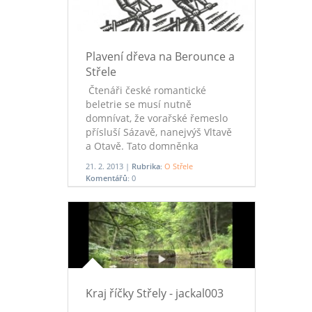
Plavení dřeva na Berounce a
Střele
Čtenáři české romantické
beletrie se musí nutně
domnívat, že vorařské řemeslo
přísluší Sázavě, nanejvýš Vltavě
a Otavě. Tato domněnka
bezpochyby vznikla díky vysoké
21. 2. 2013 |
Rubrika:
O Střele
popularitě knih Jana Morávka
Komentářů:
0
„Plavci na Sázavě“, „Byl na
Sázavě přívoz“ a „Opuštěná
řeka“. Nesporně k tomu přispělo
i zfilmování některých
Morávkových námětů (například
„Plavecký mariáš“).
Kraj říčky Střely - jackal003