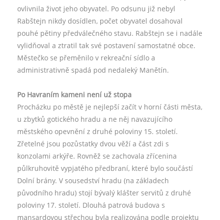
ovlivnila život jeho obyvatel. Po odsunu již nebyl
Rabštejn nikdy dosídlen, počet obyvatel dosahoval
pouhé pětiny předválečného stavu. Rabštejn se i nadále
vylidňoval a ztratil tak své postavení samostatné obce.
Městečko se přeměnilo v rekreační sídlo a
administrativně spadá pod nedaleký Manětín.
Po Havraním kameni není už stopa
Procházku po městě je nejlepší začít v horní části města,
u zbytků gotického hradu a ne něj navazujícího
městského opevnění z druhé poloviny 15. století.
Zřetelné jsou pozůstatky dvou věží a část zdi s
konzolami arkýře. Rovněž se zachovala zřícenina
půlkruhovitě vypjatého předbraní, které bylo součástí
Dolní brány. V sousedství hradu (na základech
původního hradu) stojí bývalý klášter servitů z druhé
poloviny 17. století. Dlouhá patrová budova s
mansardovou střechou byla realizována podle projektu