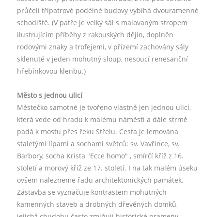
průčelí třípatrové podélné budovy vybíhá dvouramenné
schodiště. (V patře je velký sál s malovaným stropem
ilustrujícím příběhy z rakouských dějin, doplněn
rodovými znaky a trofejemi, v přízemí zachovány sály
sklenuté v jeden mohutný sloup, nesoucí renesanční
hřebínkovou klenbu.)
Město s jednou ulicí
Městečko samotné je tvořeno vlastně jen jednou ulicí,
která vede od hradu k malému náměstí a dále strmě
padá k mostu přes řeku Střelu. Cesta je lemována
staletými lípami a sochami světců: sv. Vavřince, sv.
Barbory, socha Krista "Ecce homo" , smírčí kříž z 16.
století a morový kříž ze 17. století. I na tak malém úseku
ovšem nalezneme řadu architektonických památek.
Zástavba se vyznačuje kontrastem mohutných
kamenných staveb a drobných dřevěných domků,
jejichž chudobu často zmiňují historické prameny.