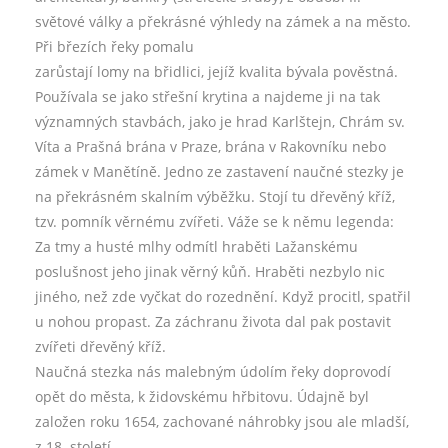
světové války a překrásné výhledy na zámek a na město.
Při březích řeky pomalu
zarůstají lomy na břidlici, jejíž kvalita bývala pověstná.
Používala se jako střešní krytina a najdeme ji na tak
významných stavbách, jako je hrad Karlštejn, Chrám sv.
Víta a Prašná brána v Praze, brána v Rakovníku nebo
zámek v Manětíně. Jedno ze zastavení naučné stezky je
na překrásném skalním výběžku. Stojí tu dřevěný kříž,
tzv. pomník věrnému zvířeti. Váže se k němu legenda:
Za tmy a husté mlhy odmítl hraběti Lažanskému
poslušnost jeho jinak věrný kůň. Hraběti nezbylo nic
jiného, než zde vyčkat do rozednění. Když procitl, spatřil
u nohou propast. Za záchranu života dal pak postavit
zvířeti dřevěný kříž.
Naučná stezka nás malebným údolím řeky doprovodí
opět do města, k židovskému hřbitovu. Údajně byl
založen roku 1654, zachované náhrobky jsou ale mladší,
z 18. století.