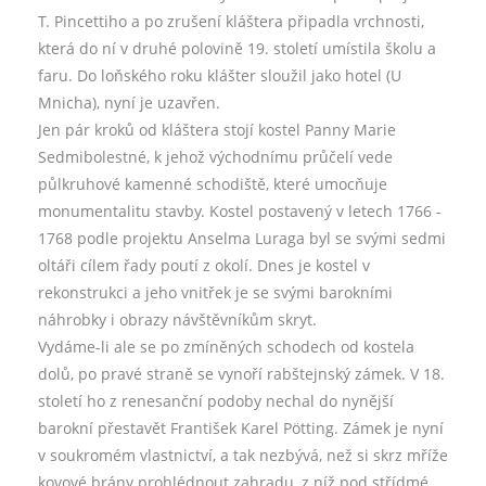
T. Pincettiho a po zrušení kláštera připadla vrchnosti,
která do ní v druhé polovině 19. století umístila školu a
faru. Do loňského roku klášter sloužil jako hotel (U
Mnicha), nyní je uzavřen.
Jen pár kroků od kláštera stojí kostel Panny Marie
Sedmibolestné, k jehož východnímu průčelí vede
půlkruhové kamenné schodiště, které umocňuje
monumentalitu stavby. Kostel postavený v letech 1766 -
1768 podle projektu Anselma Luraga byl se svými sedmi
oltáři cílem řady poutí z okolí. Dnes je kostel v
rekonstrukci a jeho vnitřek je se svými barokními
náhrobky i obrazy návštěvníkům skryt.
Vydáme-li ale se po zmíněných schodech od kostela
dolů, po pravé straně se vynoří rabštejnský zámek. V 18.
století ho z renesanční podoby nechal do nynější
barokní přestavět František Karel Pötting. Zámek je nyní
v soukromém vlastnictví, a tak nezbývá, než si skrz mříže
kovové brány prohlédnout zahradu, z níž pod střídmé