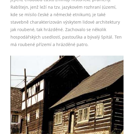
Rabštejn, jenž leží na tzv. jazykovém rozhraní (území,
kde se mísilo české a německé etnikum), je také
stavebně charakterizován výskytem lidové architektury
jak roubené, tak hrázděné. Zachovalo se několik
hospodářských usedlostí, pastouška a bývalý špitál. Ten
má roubené přízemí a hrázděné patro.