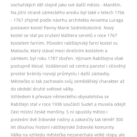
sochařských děl stejně jako své další město - Manětín.
Na jižní straně zámeckého areálu byl také v letech 1766
- 1767 zřejmě podle návrhu architekta Anselma Luraga
postaven kostel Panny Marie Sedmibolestné. Nový
kostel se stal po zrušení kláštera servitů v roce 1767
kostelem farním. Původní rabštejnský farní kostel sv.
Matouše, který stával mezi dnešním kostelem a
zámkem, byl roku 1787 zbořen. Význam Rabštejna však
postupně klesal. Vzdálenost od centra panství i stísněný
prostor bránily rozvoji průmyslu i další zástavby.
Městečko si tak zachovalo svůj zemědělský charakter až
do období druhé světové války.
Vzhledem k převaze německého obyvatelstva se
Rabštejn stal v roce 1938 součástí Sudet a musela odejít
část místní české menšiny. S ní opustily město i
poslední dvě židovské rodiny a zakončily tak téměř 300
let dlouhou historii rabštejnské židovské komunity.
Válka na vzhledu městečka nezanechala velké stopy, ale