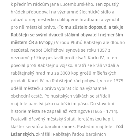
k předním rádcům Jana Lucemburského. Ten zpustlý
hrádek přebudoval na významné šlechtické sídlo a
založil u něj městečko obklopené hradbami a vymohl
pro ně městské právo. (
To mu zůstalo doposud, a tak je
Rabštejn se svými dvaceti stálými obyvateli nejmenším
městem ČR a Evrop
y.) V rodu Pluhů Rabštejn ale dlouho
nezůstal, neboť Oldřichovi synové se roku 1357 z
neznámé příčiny postavili proti císaři Karlu IV., a ten
povolal proti Rabštejnu vojsko. Bratři se králi vzdali a
rabštejnský hrad mu za 3000 kop grošů míšeňských
prodali. Karel IV. na Rabštejně rád pobýval, v roce 1375
udělil městečku právo vybírat clo na významné
obchodní cestě. Po husitských válkách se střídali
majitelé panství jako na běžícím pásu. Do stavební
historie města se zapsali až Pöttingové (1665 - 1714).
Postavili dřevěný městský špitál, loretánskou kapli,
klášter servitů a barokní zámek. Poslední majitelé -
rod
Lažanských
, zkrášlili Rabštejn řadou barokních