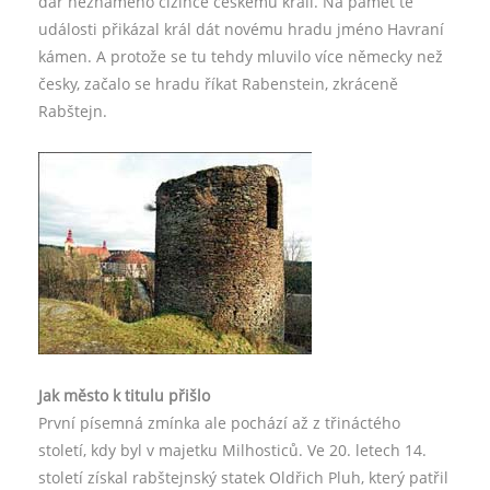
dar neznámého cizince českému králi. Na paměť té
události přikázal král dát novému hradu jméno Havraní
kámen. A protože se tu tehdy mluvilo více německy než
česky, začalo se hradu říkat Rabenstein, zkráceně
Rabštejn.
Jak město k titulu přišlo
První písemná zmínka ale pochází až z třináctého
století, kdy byl v majetku Milhosticů. Ve 20. letech 14.
století získal rabštejnský statek Oldřich Pluh, který patřil