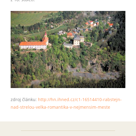
zdroj článku:
http://hn.ihned.cz/c1-16514410-rabstejn-
nad-strelou-velka-romantika-v-nejmensim-meste