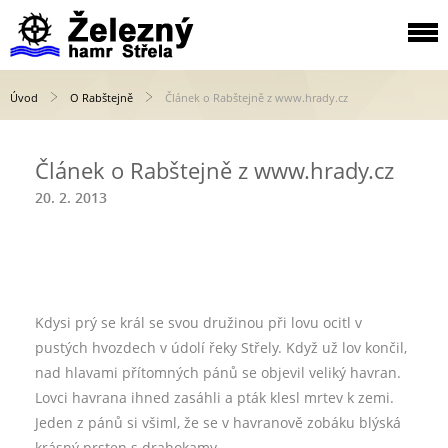
Úvod
O Rabštejně
Článek o Rabštejně z www.hrady.cz
Článek o Rabštejně z www.hrady.cz
20. 2. 2013
Kdysi prý se král se svou družinou při lovu ocitl v
pustých hvozdech v údolí řeky Střely. Když už lov končil,
nad hlavami přítomných pánů se objevil veliký havran.
Lovci havrana ihned zasáhli a pták klesl mrtev k zemi.
Jeden z pánů si všiml, že se v havranově zobáku blýská
krásný prsten s drahokamy.