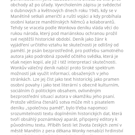
obchody až po úřady. Vyvrcholením zápisu je svědectví
o dubnových a květnových dnech roku 1945, kdy se v
Manětíně setkali američtí a ruští vojáci a kdy probíhala
osobní katarze manětínských Němců a kolaborantů.
Tehdy se vracela podle Wonkova deníku vláda věcí do
rukou národa, který pod mariánskou ochranou prožil
své nejtěžší historické období. Deník jako žánr k
vyjádření určitého vztahu ke skutečnosti je odlišný od
pamětí. Je psán bezprostředně, pro potřebu samotného
autora jako podrobná zpověď očitého svědka, která je
však nejen kopií, ale již i též interpretací skutečnosti.
Wonkův válečný deník nabízí proto široké spektrum
možností jak využít informací, obsažených v jeho
stránkách. Lze jej číst jako text historický, jako pramen
osobní povahy i jako text literární s obecně kulturním,
sociálním či politickým obsahem, ovlivněným
bezprostřední situací autora v okamžiku jeho psaní.
Protože většina čtenářů sotva může mít s pisatelem
deníku „společnou paměť“, bylo třeba napomoci
srozumitelnosti textu doplněním historických dat, která
tvoří obsáhlý poznámkový aparát, připojený editory k
původnímu textu. Příběh šesti let života českých zemí v
městě Manětín z pera děkana Wonky nenabízí hrdinství