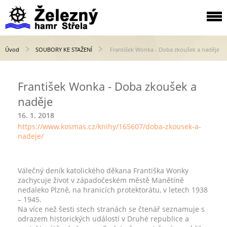
Úvod
SOUBORY KE STAŽENÍ
František Wonka - Doba zkoušek a naděje
František Wonka - Doba zkoušek a
naděje
16. 1. 2018
https://www.kosmas.cz/knihy/165607/doba-zkousek-a-
nadeje/
Válečný deník katolického děkana Františka Wonky
zachycuje život v západočeském městě Manětíně
nedaleko Plzně, na hranicích protektorátu, v letech 1938
– 1945.
Na více než šesti stech stranách se čtenář seznamuje s
odrazem historických událostí v Druhé republice a