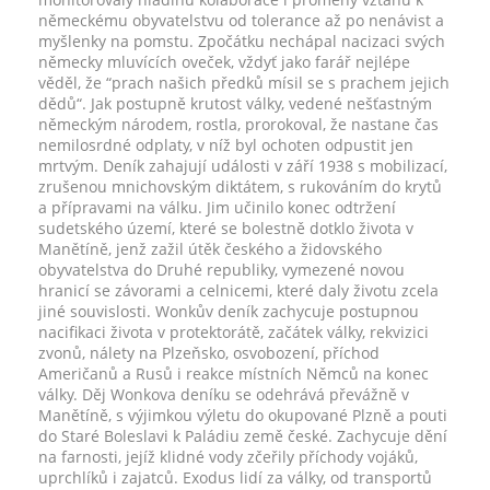
německému obyvatelstvu od tolerance až po nenávist a
myšlenky na pomstu. Zpočátku nechápal nacizaci svých
německy mluvících oveček, vždyť jako farář nejlépe
věděl, že “prach našich předků mísil se s prachem jejich
dědů“. Jak postupně krutost války, vedené nešťastným
německým národem, rostla, prorokoval, že nastane čas
nemilosrdné odplaty, v níž byl ochoten odpustit jen
mrtvým. Deník zahajují události v září 1938 s mobilizací,
zrušenou mnichovským diktátem, s rukováním do krytů
a přípravami na válku. Jim učinilo konec odtržení
sudetského území, které se bolestně dotklo života v
Manětíně, jenž zažil útěk českého a židovského
obyvatelstva do Druhé republiky, vymezené novou
hranicí se závorami a celnicemi, které daly životu zcela
jiné souvislosti. Wonkův deník zachycuje postupnou
nacifikaci života v protektorátě, začátek války, rekvizici
zvonů, nálety na Plzeňsko, osvobození, příchod
Američanů a Rusů i reakce místních Němců na konec
války. Děj Wonkova deníku se odehrává převážně v
Manětíně, s výjimkou výletu do okupované Plzně a pouti
do Staré Boleslavi k Paládiu země české. Zachycuje dění
na farnosti, jejíž klidné vody zčeřily příchody vojáků,
uprchlíků i zajatců. Exodus lidí za války, od transportů