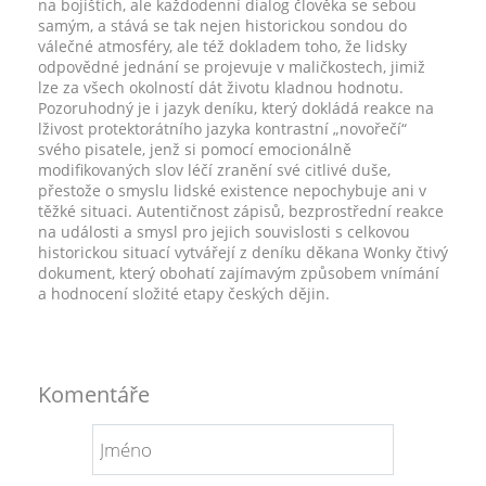
na bojištích, ale každodenní dialog člověka se sebou
samým, a stává se tak nejen historickou sondou do
válečné atmosféry, ale též dokladem toho, že lidsky
odpovědné jednání se projevuje v maličkostech, jimiž
lze za všech okolností dát životu kladnou hodnotu.
Pozoruhodný je i jazyk deníku, který dokládá reakce na
lživost protektorátního jazyka kontrastní „novořečí“
svého pisatele, jenž si pomocí emocionálně
modifikovaných slov léčí zranění své citlivé duše,
přestože o smyslu lidské existence nepochybuje ani v
těžké situaci. Autentičnost zápisů, bezprostřední reakce
na události a smysl pro jejich souvislosti s celkovou
historickou situací vytvářejí z deníku děkana Wonky čtivý
dokument, který obohatí zajímavým způsobem vnímání
a hodnocení složité etapy českých dějin.
Komentáře