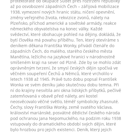
protektorátě od okupace Sudet přes roztržení republiky
až po osvobození západních Čech – zářijová mobilizace
1938, vymezení nových hranic státu, ničení opevnění,
změny veřejného života, rekvizice zvonů, nálety na
Plzeňsko, příchod americké a sovětské armády, reakce
německého obyvatelstva na konec války. Každé
svědectví, které obohacuje pohled na dějiny, dokládá, že
bytí člověka má povahu příběhu. Ten, který otevíráme s
deníkem děkana Františka Wonky, přivádí čtenáře do
západních Čech, do malého, starého českého města
Manětína, ležícího na jazykové hranici v národnostně
smíšeném kraji na sever od Plzně. Zde by se mohlo zdát
oprávněným tvrzení, že smysl českých dějin spočívá ve
věčném soupeření Čechů a Němců, které vrcholilo v
letech 1938 až 1945. Právě tuto dobu popsal František
Wonka ve svém deníku jako skutečnou dobu temna. Při
ní do krajiny nesvítila ani okna lidských příbytků, pečlivě
zatemňovaná v obavě před nálety, ani kostel
neosvěcovalo věčné světlo, téměř symbolicky zhasnuté.
Čechy, slovy Františka Wonky, země svatého Václava,
království mariánské, posvátné dědictví českého národa
pod ochranou Jana Nepomuckého, na podzim roku 1938
vstupovaly do dramatického období svých dějin, které
bylo hrozbou pro jejich existenci. Deník, který jejich