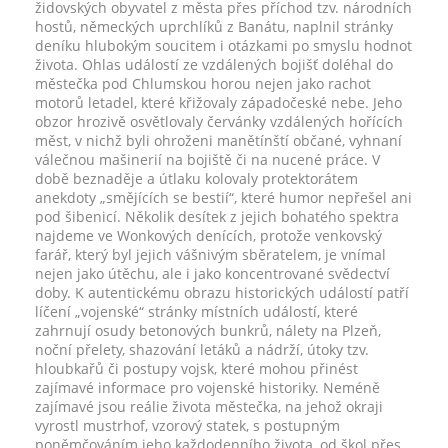
židovských obyvatel z města přes příchod tzv. národních
hostů, německých uprchlíků z Banátu, naplnil stránky
deníku hlubokým soucitem i otázkami po smyslu hodnot
života. Ohlas událostí ze vzdálených bojišť doléhal do
městečka pod Chlumskou horou nejen jako rachot
motorů letadel, které křižovaly západočeské nebe. Jeho
obzor hrozivě osvětlovaly červánky vzdálených hořících
měst, v nichž byli ohroženi manětínští občané, vyhnaní
válečnou mašinerií na bojiště či na nucené práce. V
době beznaděje a útlaku kolovaly protektorátem
anekdoty „smějících se bestií“, které humor nepřešel ani
pod šibenicí. Několik desítek z jejich bohatého spektra
najdeme ve Wonkových denících, protože venkovský
farář, který byl jejich vášnivým sběratelem, je vnímal
nejen jako útěchu, ale i jako koncentrované svědectví
doby. K autentickému obrazu historických událostí patří
líčení „vojenské“ stránky místních událostí, které
zahrnují osudy betonových bunkrů, nálety na Plzeň,
noční přelety, shazování letáků a nádrží, útoky tzv.
hloubkařů či postupy vojsk, které mohou přinést
zajímavé informace pro vojenské historiky. Neméně
zajímavé jsou reálie života městečka, na jehož okraji
vyrostl mustrhof, vzorový statek, s postupným
poněmčováním jeho každodenního života, od škol přes