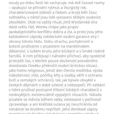
osudy po dobu šesti let zachycuje, má dvě časové roviny
– opakující se přírodní rytmus a liturgický rok,
charakterizované stálostí a řádem, a krutý běh času
světského, v němž jsou lidé vystaveni těžkým osobním
zkouškám. Útok na zažitý rituál, jímž křesťanská víra
dává světu řád, Wonka chápe jako projev
apokalyptického konfliktu dobra a zla, a proto jsou jeho
každodenní zápisky svědectvím osobní garance víry i
obrany tohoto řádu. Dobu strachu, pochybností a
bolesti prožíváme s pisatelem na manětínském
děkanství, v úzkém kruhu jeho blízkých a v široké rodině
farníků. K nim přibývají i náhodní příchozí, aby společně
protrpěli čas, v kterém pouze zkušenost posvátného
dovolovala člověku překročit osobní kritickou situaci.
Jako homo religiosus, jehož den členila modlitba, výuka
náboženství, mše, pohřby, křty a svatby, věřil v ochranu
boží a zemských ochránců, tak, jak bývalo obvyklé v
českých dějinách v době úzkosti a nebezpečí. Při setkání
s lidmi prožíval postupné tříbení lidských charakterů v
neobvyklých, existenciálně vypjatých situacích. Nálada
pisatele se měnila během války, sledované s pečlivostí
zpravodaje, a ani kněžská sutana jej neuchránila od
nenávisti ke krutému nepříteli. Jeho deníkové zápisy
monitorovaly hladinu kolaborace i proměny vztahu k