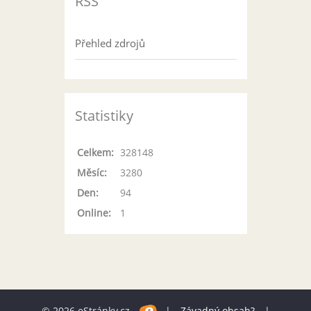
RSS
Přehled zdrojů
Statistiky
Celkem:
328148
Měsíc:
3280
Den:
94
Online:
1
© 2026 eStránky.cz
|
Závadný obsah?
|