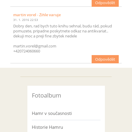
Odpovědět
martin vorel
- Zihle varuje
31. 1. 2016 22:53
Dobry den, rad bych tuto knihu sehnal, budu rád, pokud
pomuzete, pripadne poskytnete odkaz na antikvariat..
dekuji moc a preji fine zbytek nedele
martin.vorel@gmail.com
+420724060660
Odpovědět
Fotoalbum
Hamr v současnosti
Historie Hamru