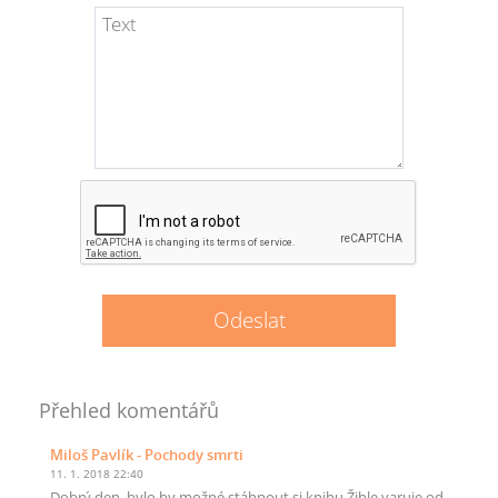
Přehled komentářů
Miloš Pavlík
- Pochody smrti
11. 1. 2018 22:40
Dobrý den, bylo by možné stáhnout si knihu Žihle varuje od