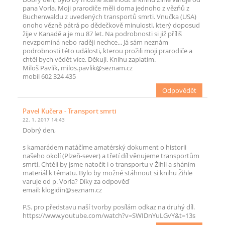
pana Vorla. Moji prarodiče měli doma jednoho z vězňů z
Buchenwaldu z uvedených transportů smrti. Vnučka (USA)
onoho vězně pátrá po dědečkově minulosti, který doposud
žije v Kanadě a je mu 87 let. Na podrobnosti si již příliš
nevzpomíná nebo raději nechce... Já sám neznám
podrobnosti této události, kterou prožili moji prarodiče a
chtěl bych vědět více. Děkuji. Knihu zaplatím.
Miloš Pavlík, milos.pavlik@seznam.cz
mobil 602 324 435
Odpovědět
Pavel Kučera
- Transport smrti
22. 1. 2017 14:43
Dobrý den,
s kamarádem natáčíme amatérský dokument o historii
našeho okolí (Plzeň-sever) a třetí díl věnujeme transportům
smrti. Chtěli by jsme natočit i o transportu v Žihli a sháním
materiál k tématu. Bylo by možné stáhnout si knihu Žihle
varuje od p. Vorla? Díky za odpověď
email: klogidin@seznam.cz
P.S. pro představu naší tvorby posílám odkaz na druhý díl.
https://www.youtube.com/watch?v=SWIDnYuLGvY&t=13s