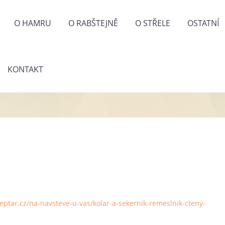
O HAMRU
O RABŠTEJNĚ
O STŘELE
OSTATNÍ
KONTAKT
eptar.cz/na-navsteve-u-vas/kolar-a-sekernik-remeslnik-cteny-