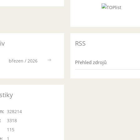
iv
RSS
březen / 2026
>>
Přehled zdrojů
stiky
m:
328214
:
3318
115
e:
1