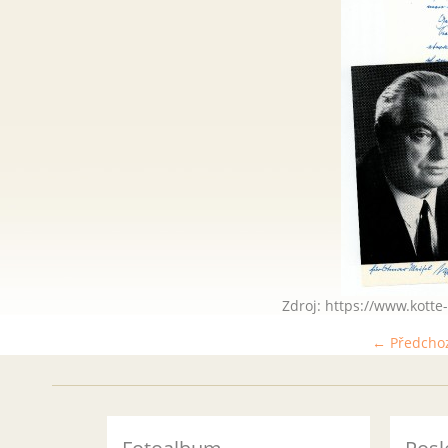
Zdroj: https://www.kott
← Předcho