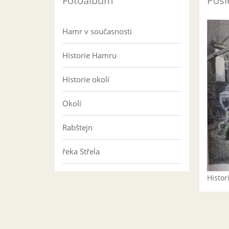
Fotoalbum
Posl
Hamr v současnosti
Historie Hamru
Historie okolí
Okolí
Rabštejn
řeka Střela
Histo