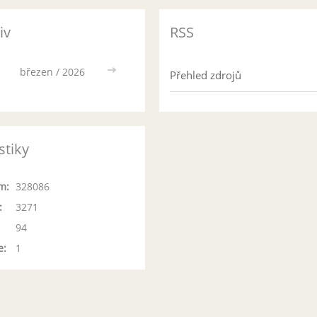
iv
RSS
březen / 2026
>>
Přehled zdrojů
stiky
m:
328086
:
3271
94
e:
1