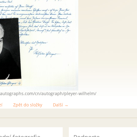
e-autographs.com/cn/autograph/pleyer-wilhelm/
zí
Zpět do složky
Další →