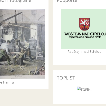
ední fotografie
Podporte
Rabštejn nad Střelou
TOPLIST
rie Hamru