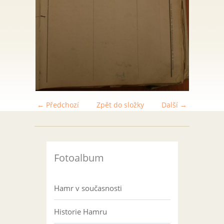
← Předchozí
Zpět do složky
Další →
Fotoalbum
Hamr v současnosti
Historie Hamru