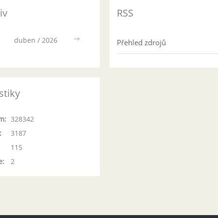
iv
RSS
duben / 2026
>>
Přehled zdrojů
stiky
m:
328342
:
3187
115
e:
2