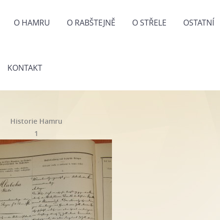
O HAMRU
O RABŠTEJNĚ
O STŘELE
OSTATNÍ
KONTAKT
Historie Hamru
1