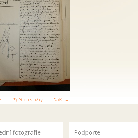
zí
Zpět do složky
Další →
ední fotografie
Podporte