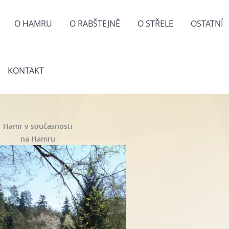
O HAMRU
O RABŠTEJNĚ
O STŘELE
OSTATNÍ
KONTAKT
Hamr v současnosti
na Hamru