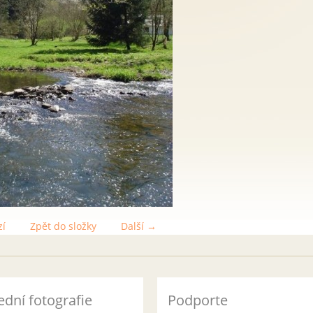
zí
Zpět do složky
Další →
ední fotografie
Podporte