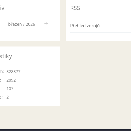
iv
RSS
březen / 2026
>>
Přehled zdrojů
stiky
m:
328377
:
2892
107
e:
2