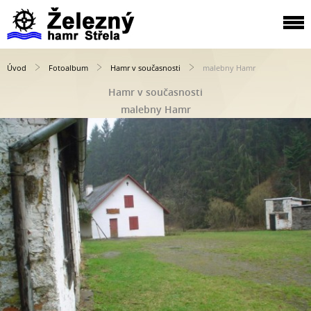
Úvod
Fotoalbum
Hamr v současnosti
malebny Hamr
Hamr v současnosti
malebny Hamr