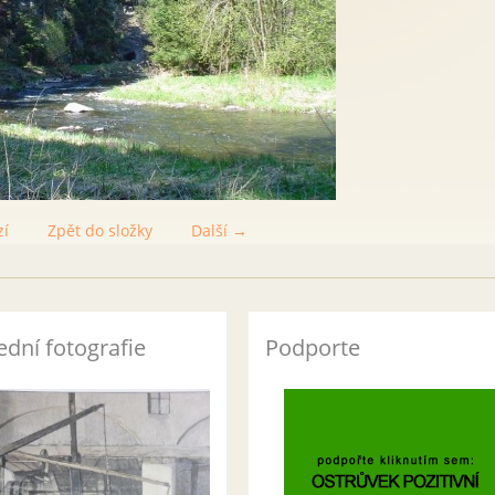
zí
Zpět do složky
Další →
ední fotografie
Podporte