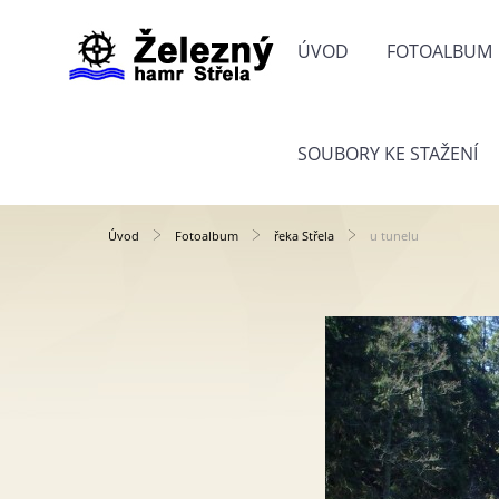
ÚVOD
FOTOALBUM
SOUBORY KE STAŽENÍ
Úvod
Fotoalbum
řeka Střela
u tunelu