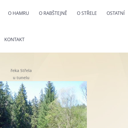
O HAMRU
O RABŠTEJNĚ
O STŘELE
OSTATNÍ
KONTAKT
řeka Střela
u tunelu