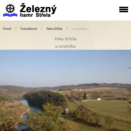
Úvod
Fotoalbum
řeka Střela
u soutoku
řeka Střela
u soutoku