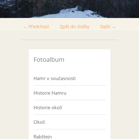
← Předchozí
Zpět do složky
Další →
Fotoalbum
Hamr v současnosti
Historie Hamru
Historie okolí
Okolí
Rabštejn