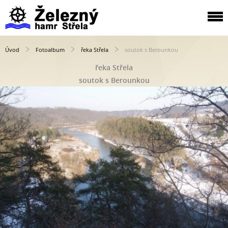
Úvod
Fotoalbum
řeka Střela
soutok s Berounkou
řeka Střela
soutok s Berounkou