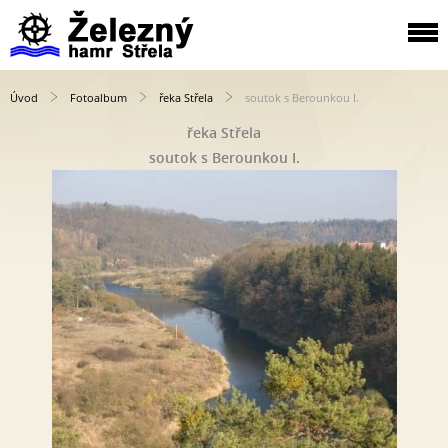
Úvod
Fotoalbum
řeka Střela
soutok s Berounkou I.
řeka Střela
soutok s Berounkou I.