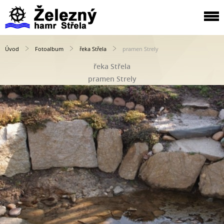
Úvod
Fotoalbum
řeka Střela
pramen Strely
řeka Střela
pramen Strely