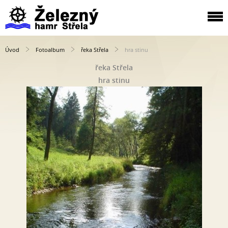
Úvod
Fotoalbum
řeka Střela
hra stinu
řeka Střela
hra stinu