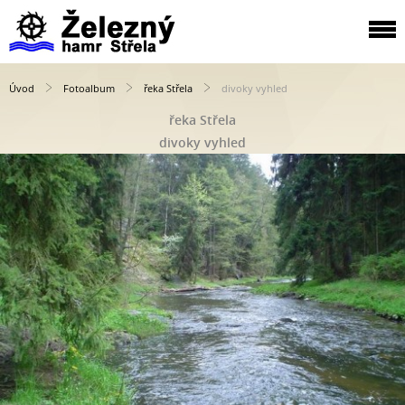
Úvod
Fotoalbum
řeka Střela
divoky vyhled
řeka Střela
divoky vyhled