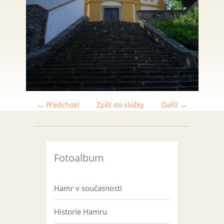
← Předchozí
Zpět do složky
Další →
Fotoalbum
Hamr v současnosti
Historie Hamru