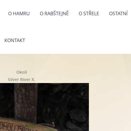
O HAMRU
O RABŠTEJNĚ
O STŘELE
OSTATNÍ
KONTAKT
Okolí
Silver River X.