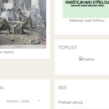
Rabštejn nad Střelou
TOPLIST
rie Hamru
iv
RSS
březen / 2026
>>
Přehled zdrojů