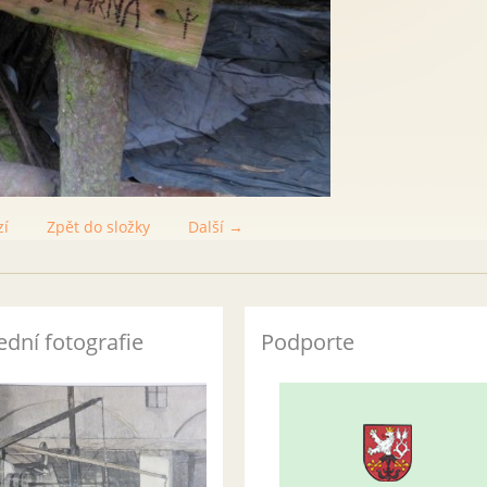
zí
Zpět do složky
Další →
ední fotografie
Podporte