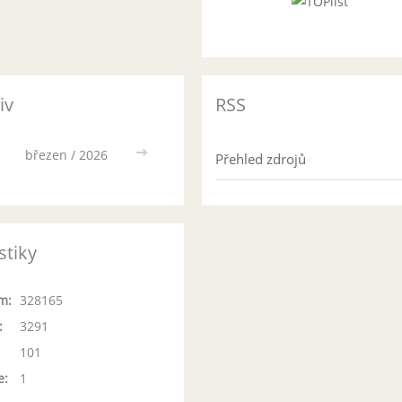
iv
RSS
březen / 2026
>>
Přehled zdrojů
stiky
m:
328165
:
3291
101
e:
1