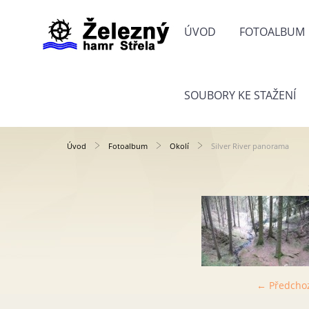
ÚVOD
FOTOALBUM
SOUBORY KE STAŽENÍ
Úvod
Fotoalbum
Okolí
Silver River panorama
← Předcho