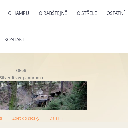
O HAMRU
O RABŠTEJNĚ
O STŘELE
OSTATNÍ
KONTAKT
Okolí
Silver River panorama
zí
Zpět do složky
Další →