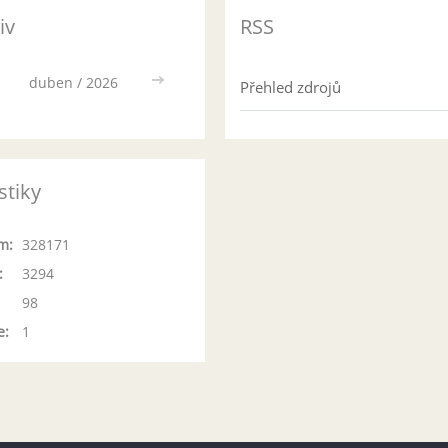
iv
RSS
duben / 2026
>>
Přehled zdrojů
stiky
m:
328171
:
3294
98
e:
1