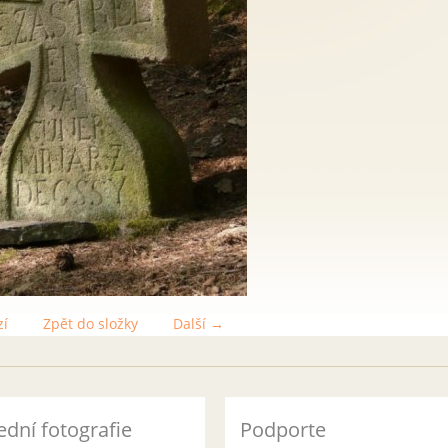
zí
Zpět do složky
Další →
ední fotografie
Podporte