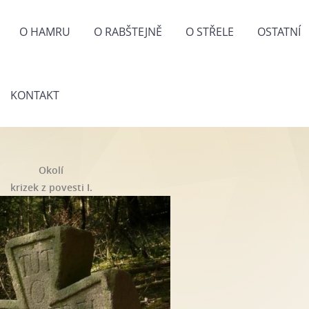
O HAMRU
O RABŠTEJNĚ
O STŘELE
OSTATNÍ
KONTAKT
Okolí
krizek z povesti I.