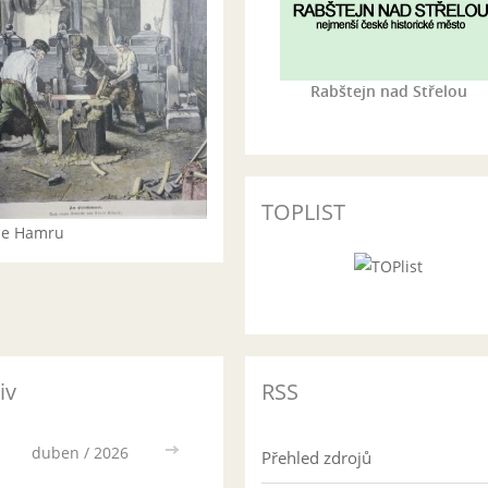
Rabštejn nad Střelou
TOPLIST
rie Hamru
iv
RSS
duben / 2026
>>
Přehled zdrojů