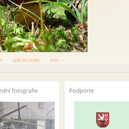
zí
Zpět do složky
Další →
ední fotografie
Podporte