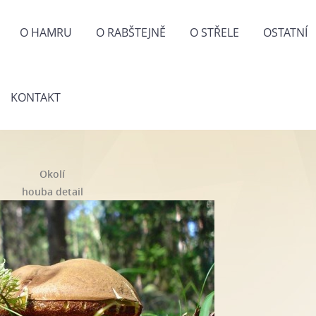
O HAMRU
O RABŠTEJNĚ
O STŘELE
OSTATNÍ
KONTAKT
Okolí
houba detail