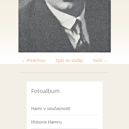
← Předchozí
Zpět do složky
Další →
Fotoalbum
Hamr v současnosti
Historie Hamru