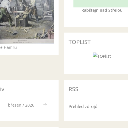
Rabštejn nad Střelou
TOPLIST
rie Hamru
iv
RSS
březen / 2026
>>
Přehled zdrojů