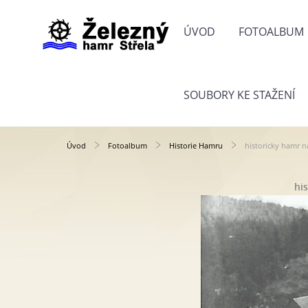
ÚVOD
FOTOALBUM
SOUBORY KE STAŽENÍ
Úvod
Fotoalbum
Historie Hamru
historicky hamr n
hi