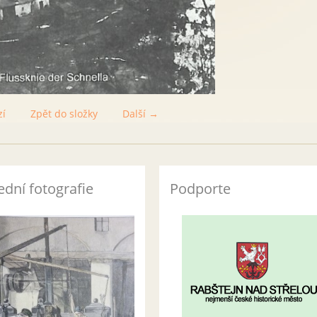
zí
Zpět do složky
Další →
ední fotografie
Podporte