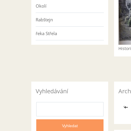
Okolí
Rabštejn
řeka Střela
Histo
Vyhledávání
Arch
<<