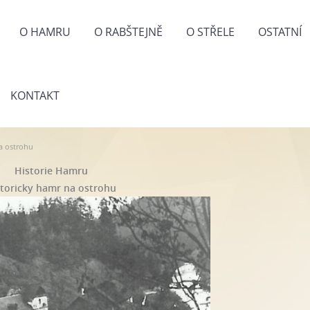
O HAMRU
O RABŠTEJNĚ
O STŘELE
OSTATNÍ
KONTAKT
a ostrohu
Historie Hamru
storicky hamr na ostrohu