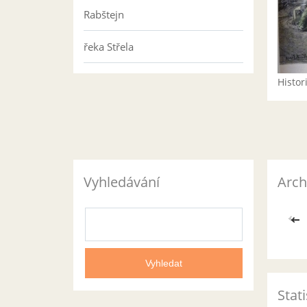
Rabštejn
řeka Střela
Histo
Vyhledávání
Arch
<<
Stati