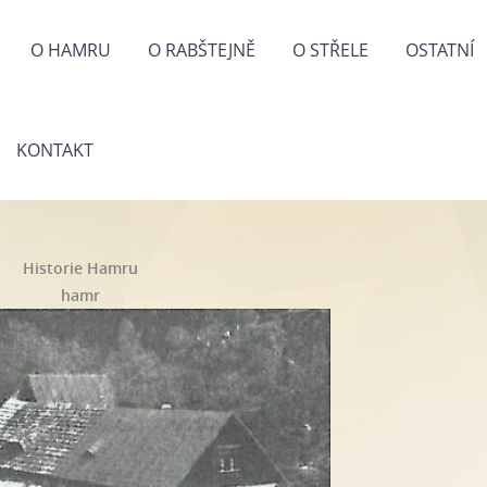
O HAMRU
O RABŠTEJNĚ
O STŘELE
OSTATNÍ
KONTAKT
Historie Hamru
hamr