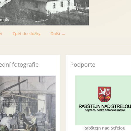
zí
Zpět do složky
Další →
ední fotografie
Podporte
Rabštejn nad Střelou