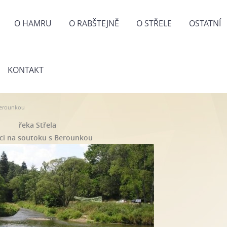
O HAMRU
O RABŠTEJNĚ
O STŘELE
OSTATNÍ
KONTAKT
Berounkou
řeka Střela
ci na soutoku s Berounkou