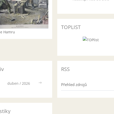
TOPLIST
rie Hamru
iv
RSS
duben / 2026
>>
Přehled zdrojů
stiky