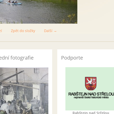
zí
Zpět do složky
Další →
ední fotografie
Podporte
Rabštejn nad Střelou