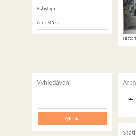
Rabštejn
řeka Střela
Histo
Vyhledávání
Arch
<<
Stati