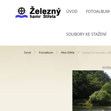
ÚVOD
FOTOALBUM
SOUBORY KE STAŽENÍ
Úvod
Fotoalbum
řeka Střela
vodaci na soutoku s 
voda