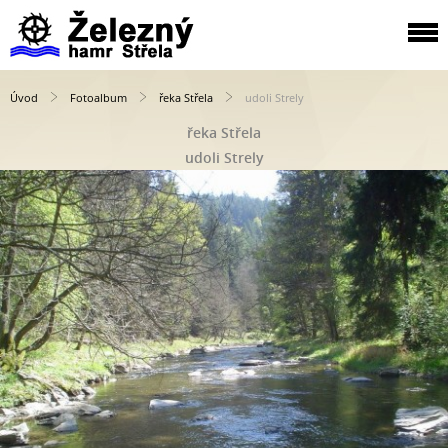
Úvod
Fotoalbum
řeka Střela
udoli Strely
řeka Střela
udoli Strely