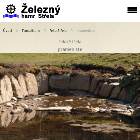
Úvod
Fotoalbum
řeka Střela
prameniste
řeka Střela
prameniste