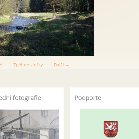
zí
Zpět do složky
Další →
ední fotografie
Podporte