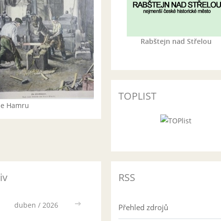
Rabštejn nad Střelou
TOPLIST
rie Hamru
iv
RSS
duben / 2026
>>
Přehled zdrojů