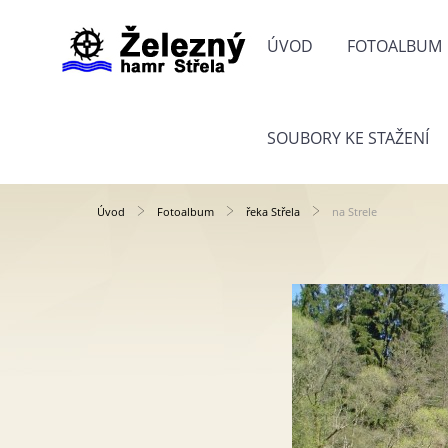
ÚVOD
FOTOALBUM
SOUBORY KE STAŽENÍ
Úvod
Fotoalbum
řeka Střela
na Strele