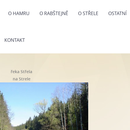
O HAMRU
O RABŠTEJNĚ
O STŘELE
OSTATNÍ
KONTAKT
řeka Střela
na Strele