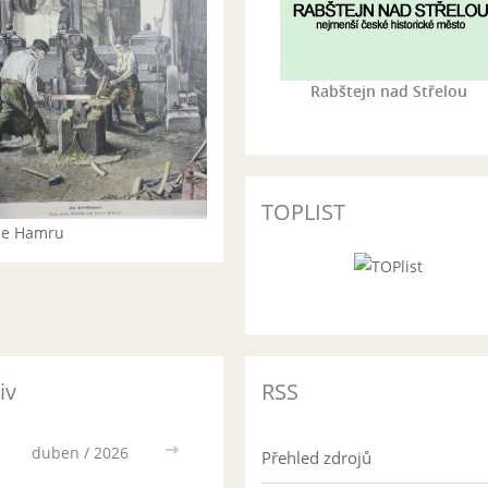
Rabštejn nad Střelou
TOPLIST
rie Hamru
iv
RSS
duben / 2026
>>
Přehled zdrojů