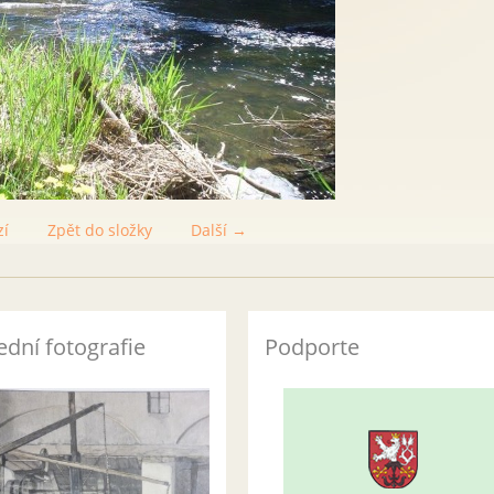
zí
Zpět do složky
Další →
ední fotografie
Podporte