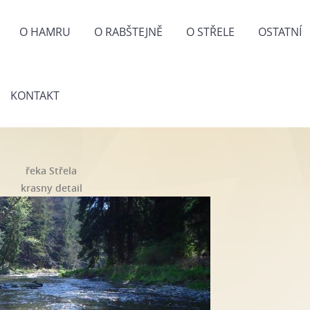
O HAMRU
O RABŠTEJNĚ
O STŘELE
OSTATNÍ
KONTAKT
řeka Střela
krasny detail