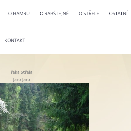
O HAMRU
O RABŠTEJNĚ
O STŘELE
OSTATNÍ
KONTAKT
řeka Střela
Jaro Jaro