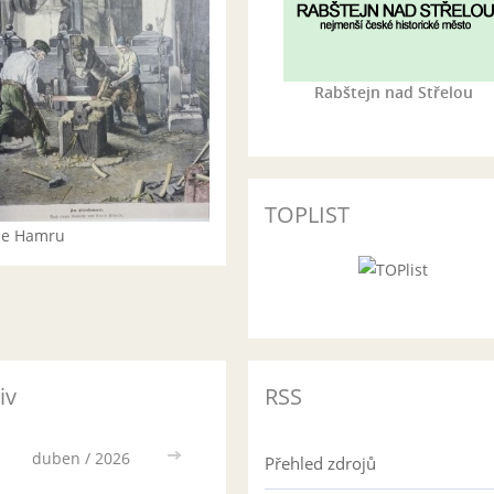
Rabštejn nad Střelou
TOPLIST
rie Hamru
iv
RSS
duben / 2026
>>
Přehled zdrojů