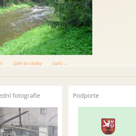
zí
Zpět do složky
Další →
ední fotografie
Podporte