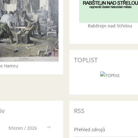
Rabštejn nad Střelou
TOPLIST
rie Hamru
iv
RSS
březen / 2026
>>
Přehled zdrojů