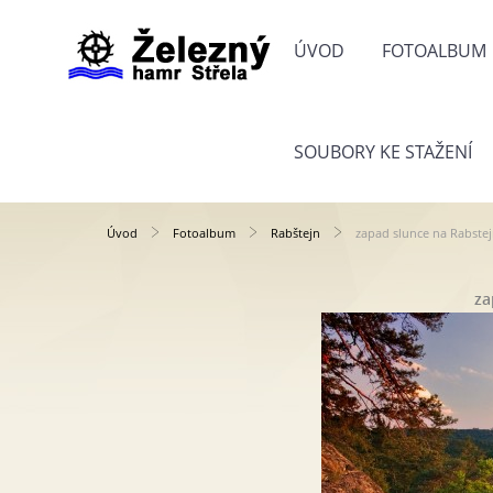
ÚVOD
FOTOALBUM
SOUBORY KE STAŽENÍ
Úvod
Fotoalbum
Rabštejn
zapad slunce na Rabste
za