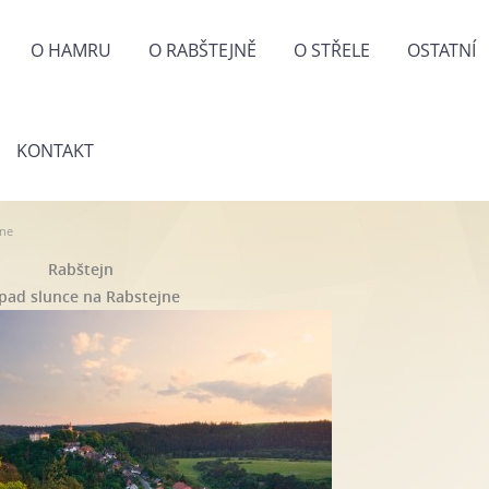
O HAMRU
O RABŠTEJNĚ
O STŘELE
OSTATNÍ
KONTAKT
jne
Rabštejn
pad slunce na Rabstejne