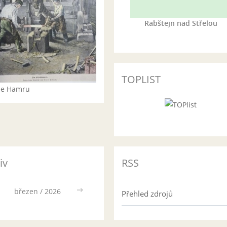
Rabštejn nad Střelou
TOPLIST
rie Hamru
iv
RSS
březen / 2026
>>
Přehled zdrojů