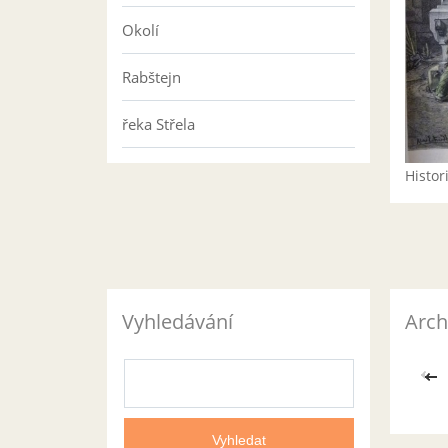
Okolí
Rabštejn
řeka Střela
Histo
Vyhledávání
Arch
<<