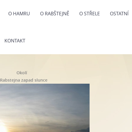
O HAMRU
O RABŠTEJNĚ
O STŘELE
OSTATNÍ
KONTAKT
Okolí
 Rabstejna zapad slunce