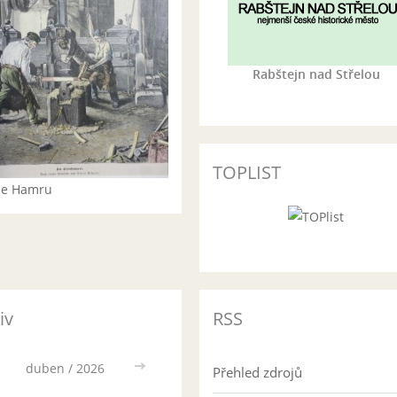
Rabštejn nad Střelou
TOPLIST
rie Hamru
iv
RSS
duben / 2026
>>
Přehled zdrojů