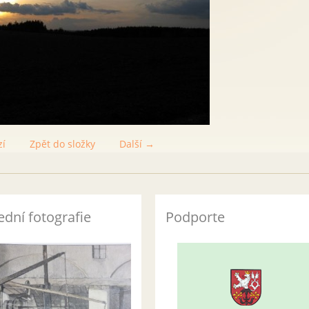
zí
Zpět do složky
Další →
ední fotografie
Podporte