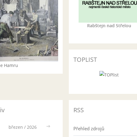
Rabštejn nad Střelou
TOPLIST
rie Hamru
iv
RSS
březen / 2026
>>
Přehled zdrojů