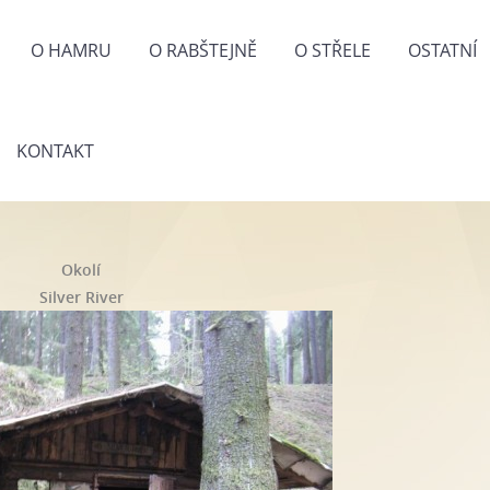
O HAMRU
O RABŠTEJNĚ
O STŘELE
OSTATNÍ
KONTAKT
Okolí
Silver River