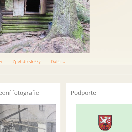
zí
Zpět do složky
Další →
ední fotografie
Podporte