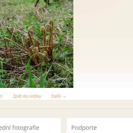
zí
Zpět do složky
Další →
ední fotografie
Podporte