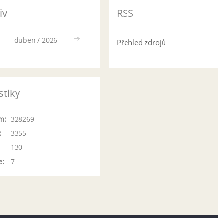
iv
RSS
duben / 2026
>>
Přehled zdrojů
stiky
m:
328269
:
3355
130
e:
7