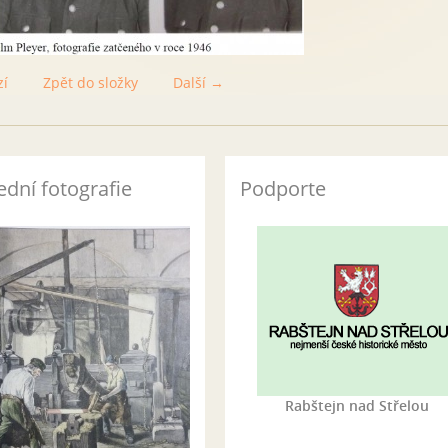
zí
Zpět do složky
Další →
ední fotografie
Podporte
Rabštejn nad Střelou