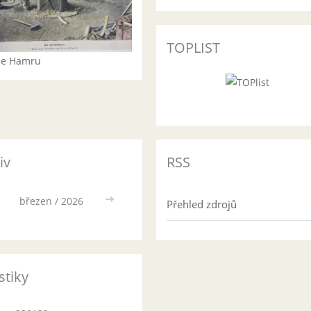
TOPLIST
rie Hamru
iv
RSS
březen / 2026
>>
Přehled zdrojů
stiky