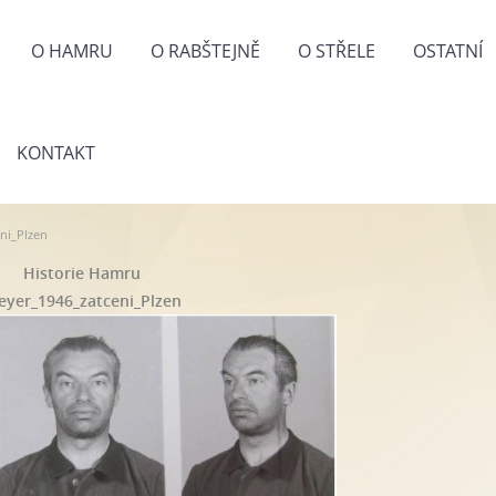
O HAMRU
O RABŠTEJNĚ
O STŘELE
OSTATNÍ
KONTAKT
ni_Plzen
Historie Hamru
eyer_1946_zatceni_Plzen