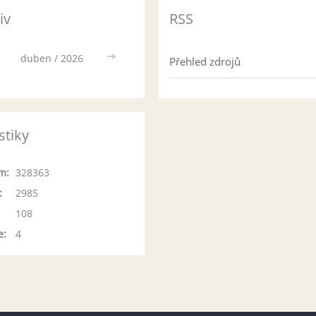
iv
RSS
duben / 2026
>>
Přehled zdrojů
stiky
m:
328363
:
2985
108
e:
4