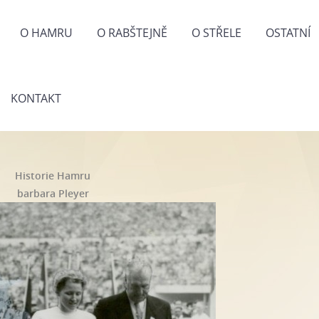
O HAMRU
O RABŠTEJNĚ
O STŘELE
OSTATNÍ
KONTAKT
Historie Hamru
barbara Pleyer