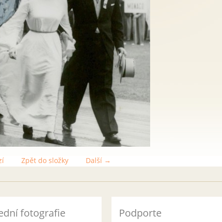
zí
Zpět do složky
Další →
ední fotografie
Podporte