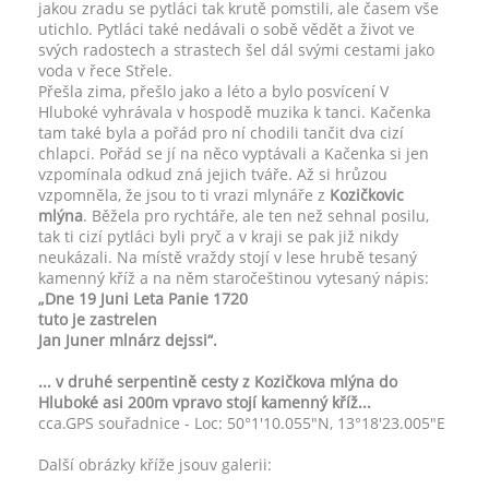
jakou zradu se pytláci tak krutě pomstili, ale časem vše
utichlo. Pytláci také nedávali o sobě vědět a život ve
svých radostech a strastech šel dál svými cestami jako
voda v řece Střele.
Přešla zima, přešlo jako a léto a bylo posvícení V
Hluboké vyhrávala v hospodě muzika k tanci. Kačenka
tam také byla a pořád pro ní chodili tančit dva cizí
chlapci. Pořád se jí na něco vyptávali a Kačenka si jen
vzpomínala odkud zná jejich tváře. Až si hrůzou
vzpomněla, že jsou to ti vrazi mlynáře z
Kozičkovic
mlýna
. Běžela pro rychtáře, ale ten než sehnal posilu,
tak ti cizí pytláci byli pryč a v kraji se pak již nikdy
neukázali. Na místě vraždy stojí v lese hrubě tesaný
kamenný kříž a na něm staročeštinou vytesaný nápis:
„Dne 19 Juni Leta Panie 1720
tuto je zastrelen
Jan Juner mlnárz dejssi“.
... v druhé serpentině cesty z Kozičkova mlýna do
Hluboké asi 200m vpravo stojí kamenný kříž...
cca.GPS souřadnice - Loc: 50°1'10.055"N, 13°18'23.005"E
Další obrázky kříže jsouv galerii: