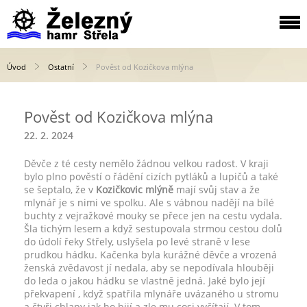
Úvod
Ostatní
Pověst od Kozičkova mlýna
Pověst od Kozičkova mlýna
22. 2. 2024
Děvče z té cesty nemělo žádnou velkou radost. V kraji
bylo plno pověstí o řádění cizích pytláků a lupičů a také
se šeptalo, že v
Kozičkovic mlýně
mají svůj stav a že
mlynář je s nimi ve spolku. Ale s vábnou nadějí na bílé
buchty z vejražkové mouky se přece jen na cestu vydala.
Šla tichým lesem a když sestupovala strmou cestou dolů
do údolí řeky Střely, uslyšela po levé straně v lese
prudkou hádku. Kačenka byla kurážné děvče a vrozená
ženská zvědavost jí nedala, aby se nepodívala hlouběji
do leda o jakou hádku se vlastně jedná. Jaké bylo její
překvapení , když spatřila mlynáře uvázaného u stromu
a čtyři chlapy jak ho bijí a zle mu cosi vyčítají. V tom