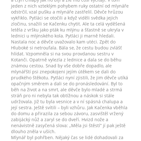
jeden z nich vzteklým pohybem ruky ostatní od mlynáře
odstrčil, vzal pušku a mlynáře zastřelil. Děvče hrůzou
vykřiklo. Pytláci se otočili a když viděli svědka jejich
zločinu, snažili se Kačenku chytit. Ale ta celá vyděšená
letěla z vršku jako pták ku mlýnu a šťastně se ukryla v
lednici u mlýnského kola. Pytláci ji marně hledali.
Nastala noc a děvče uvažovalo kam utéci. Zpět do
Hluboké si netroufala. Bála se, že cestu budou zvlášť
hlídat. Vzpomněla si na svou provdanou sestru v
Kotanči. Opatrně vylezla z lednice a dala se do běhu
známou cestou. Snad by vše dobře dopadlo, ale
mlynářští psi znepokojeni jejím útěkem se dali do
prudkého štěkotu. Pytláci nyní zjistili, že jim děvče utíká
opačným směrem a dali se do pronásledování. Byl to
běh na život a na smrt, ale děvče bylo mladé a strmá
stráň pro ni nebyla tak obtížnou a náskok si stále
udržovala. Již tu byla vesnice a v ní spásná chalupa a
její sestra. Ještě svítili – byli vzhůru. Jak Kačenka vběhla
do domu a přirazila za sebou závoru, zasvištěl vržený
zabijácký nůž a zaryl se do dveří. Hvizd nože a
nenávistně zasyčená slova: „Měla jsi štěstí“ jí pak ještě
dlouho zněla v uších.
Mlynář byl pohřben. Nějaký čas se lidé dohadovali za