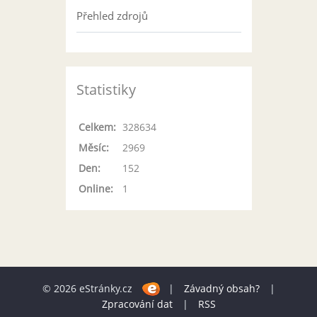
Přehled zdrojů
Statistiky
Celkem:
328634
Měsíc:
2969
Den:
152
Online:
1
© 2026 eStránky.cz
|
Závadný obsah?
|
Zpracování dat
|
RSS