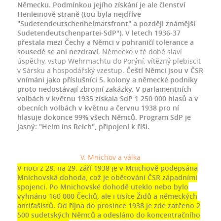
Německu. Podmínkou jejího získání je ale členství
Henleinově straně (tou byla nejdříve
"Sudetendeutschenheimatsfront" a později známější
Sudetendeutschenpartei-SdP"). V letech 1936-37
přestala mezi Čechy a Němci v pohraničí tolerance a
sousedé se ani nezdraví
. Německo v té době slaví
úspěchy, vstup Wehrmachtu do Porýní, vítězný plebiscit
v Sársku a hospodářský vzestup.
Čeští Němci jsou v ČSR
vnímáni jako příslušníci 5. kolony a německé podniky
proto nedostávají zbrojní zakázky. V parlamentních
volbách v květnu 1935 získala SdP 1 250 000 hlasů a v
obecních volbách v květnu a červnu 1938 pro ní
hlasuje dokonce 99% všech Němců. Program SdP je
jasný: "Heim ins Reich", připojení k říši.
V. Mnichov a válka
V noci z 28. na 29. září 1938 je v Mnichově podepsána
Mnichovská dohoda, což je obětování ČSR západními
spojenci. Po Mnichovské dohodě uteklo nebo bylo
vyhnáno 160 000 Čechů, ale i tisíce Židů a německých
antifašistů. Od října do prosince 1938 je zde zatčeno 2
500 sudetských Němců a odesláno do koncentračního