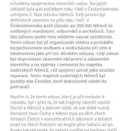
schváleny spojeneckou Kontrolní radou. Na jejich
základě byla pak počátkem roku 1946 v Československu
zahájena 2. fáze odsunu Němců. Celý proces byl
definitivně ukončen na jaře roku 1947. V
Československu poté zůstalo asi 200 000 Němců ze
smíšených manželství, odborníků a antifašistů. Tuto
fázi odsunu podle mne můžeme nazvat vysídlením.
Tento odsun byl již organizován vládou a prováděn
bezpečnostními složkami a nedocházelo při něm k
násilnostem jako při tzv. divokém odsunu. Celý odsun
byl doprovázen zbavením občanství a zabavením
movitého a na vyjímky i nemovité ho majetku
sudetských Němců, což spojenci uznali jako součást
reparace. Tento majetek sudetských Němců byl
později dán Čechům, kteří dobrovolně odešli do
pohraničí.
Myslím si, že tento odsun, který je přirovnáván k
rozvodu, byl i přes to, že tak tragicky ukončil soužití
Čechů a Němců v jednom státě, ve své době nutný.
Nenávist mezi Čechy a Němci byla po těch všech
mrtvých Češích v koncentračních táborech a bitvách
snad na všech frontách od Anglie přes Saharu až po
Rusko tak obrovská, že nebyla naděje na možnou další