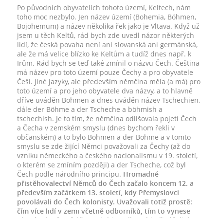
Po původních obyvatelích tohoto území, Keltech, nám
toho moc nezbylo. Jen název území (Bohemia, Böhmen,
Bojohemum) a název několika řek jako je Vltava. Když už
jsem u těch Keltů, rád bych zde uvedl názor některých
lidí, že česká povaha není ani slovanská ani germánská,
ale že má velice blízko ke Keltům a tudíž dnes např. k
Irům. Rád bych se teď také zmínil o názvu Čech. Čeština
má název pro toto území pouze Čechy a pro obyvatele
Češi. Jiné jazyky, ale především němčina měla (a má) pro
toto území a pro jeho obyvatele dva názvy, a to hlavně
dříve uváděn Böhmen a dnes uváděn název Tschechien,
dále der Böhme a der Tscheche a böhmish a
tschechish. Je to tím, že němčina odlišovala pojetí Čech
a Čecha v zemském smyslu (dnes bychom řekli v
občanském) a to bylo Böhmen a der Böhme a v tomto
smyslu se zde žijící Němci považovali za Čechy (až do
vzniku německého a českého nacionalismu v 19. století,
o kterém se zmíním později) a der Tscheche, což byl
Čech podle národního principu.
Hromadné
přistěhovalectví Němců do Čech začalo koncem 12. a
především začátkem 13. století, kdy Přemyslovci
povolávali do Čech kolonisty. Uvažovali totiž prostě:
čím více lidí v zemi včetně odborníků, tím to vynese