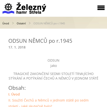
Úvod
Ostatní
ODSUN NĚMCŮ po r.1945
ODSUN NĚMCŮ po r.1945
17. 1. 2018
ODSUN
jako
TRAGICKÉ ZAKONČENÍ SEDMI STOLETÍ TRVAJÍCÍHO
STÝKÁNÍ A POTÝKÁNÍ ČECHŮ A NĚMCŮ V JEDNOM STÁTĚ
Obsah:
I. Úvod
II. Soužití Čechů a Němců v jednom státě po sedm
století - jaké skutečně bylo?