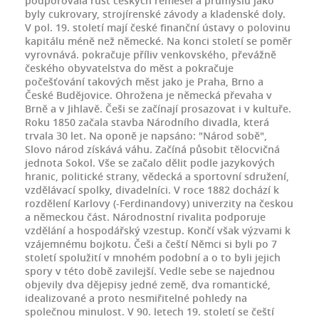
podporovala růst českých řemesel a průmyslu jako
byly cukrovary, strojírenské závody a kladenské doly.
V pol. 19. století mají české finanční ústavy o polovinu
kapitálu méně než německé. Na konci století se poměr
vyrovnává. pokračuje příliv venkovského, převážně
českého obyvatelstva do měst a pokračuje
počešťování takových měst jako je Praha, Brno a
České Budějovice. Ohrožena je německá převaha v
Brně a v Jihlavě. Češi se začínají prosazovat i v kultuře.
Roku 1850 začala stavba Národního divadla, která
trvala 30 let. Na oponě je napsáno: "Národ sobě",
Slovo národ získává váhu. Začíná působit tělocvičná
jednota Sokol. Vše se začalo dělit podle jazykových
hranic, politické strany, vědecká a sportovní sdružení,
vzdělávací spolky, divadelníci. V roce 1882 dochází k
rozdělení Karlovy (-Ferdinandovy) univerzity na českou
a německou část. Národnostní rivalita podporuje
vzdělání a hospodářský vzestup. Končí však výzvami k
vzájemnému bojkotu. Češi a čeští Němci si byli po 7
století spolužití v mnohém podobní a o to byli jejich
spory v této době zavilejší. Vedle sebe se najednou
objevily dva dějepisy jedné země, dva romantické,
idealizované a proto nesmiřitelné pohledy na
společnou minulost. V 90. letech 19. století se čeští