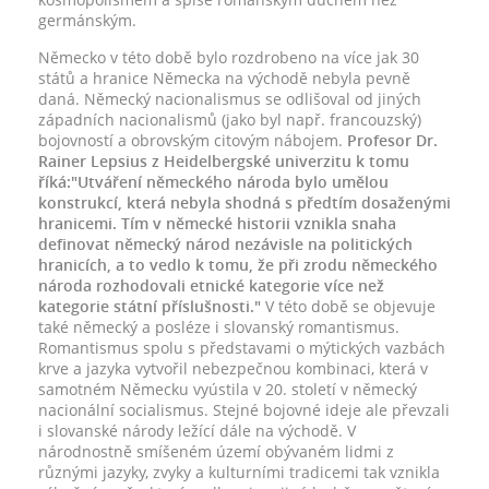
germánským.
Německo v této době bylo rozdrobeno na více jak 30
států a hranice Německa na východě nebyla pevně
daná. Německý nacionalismus se odlišoval od jiných
západních nacionalismů (jako byl např. francouzský)
bojovností a obrovským citovým nábojem.
Profesor Dr.
Rainer Lepsius z Heidelbergské univerzitu k tomu
říká:"Utváření německého národa bylo umělou
konstrukcí, která nebyla shodná s předtím dosaženými
hranicemi. Tím v německé historii vznikla snaha
definovat německý národ nezávisle na politických
hranicích, a to vedlo k tomu, že při zrodu německého
národa rozhodovali etnické kategorie více než
kategorie státní příslušnosti."
V této době se objevuje
také německý a posléze i slovanský romantismus.
Romantismus spolu s představami o mýtických vazbách
krve a jazyka vytvořil nebezpečnou kombinaci, která v
samotném Německu vyústila v 20. století v německý
nacionální socialismus. Stejné bojovné ideje ale převzali
i slovanské národy ležící dále na východě. V
národnostně smíšeném území obývaném lidmi z
různými jazyky, zvyky a kulturními tradicemi tak vznikla