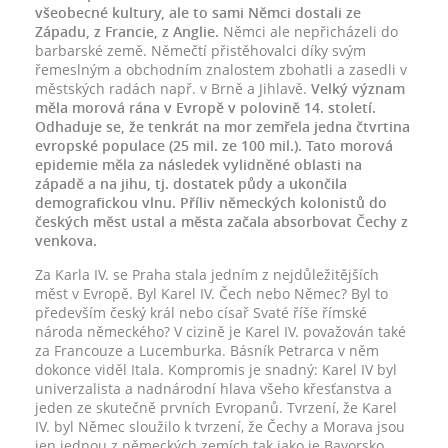
všeobecné kultury, ale to sami Němci dostali ze
Západu, z Francie, z Anglie.
Němci ale nepřicházeli do
barbarské země. Němečtí přistěhovalci díky svým
řemeslným a obchodním znalostem zbohatli a zasedli v
městských radách např. v Brně a Jihlavě.
Velký význam
měla morová rána v Evropě v polovině 14. století.
Odhaduje se, že tenkrát na mor zemřela jedna čtvrtina
evropské populace (25 mil. ze 100 mil.). Tato morová
epidemie měla za následek vylidněné oblasti na
západě a na jihu, tj. dostatek půdy a ukončila
demografickou vlnu. Příliv německých kolonistů do
českých měst ustal a města začala absorbovat Čechy z
venkova.
Za Karla IV. se Praha stala jedním z nejdůležitějších
měst v Evropě. Byl Karel IV. Čech nebo Němec? Byl to
především český král nebo císař Svaté říše římské
národa německého? V cizině je Karel IV. považován také
za Francouze a Lucemburka. Básník Petrarca v něm
dokonce viděl Itala. Kompromis je snadný: Karel IV byl
univerzalista a nadnárodní hlava všeho křesťanstva a
jeden ze skutečně prvních Evropanů. Tvrzení, že Karel
IV. byl Němec sloužilo k tvrzení, že Čechy a Morava jsou
jen jednou z německých zemích tak jako je Bavorsko