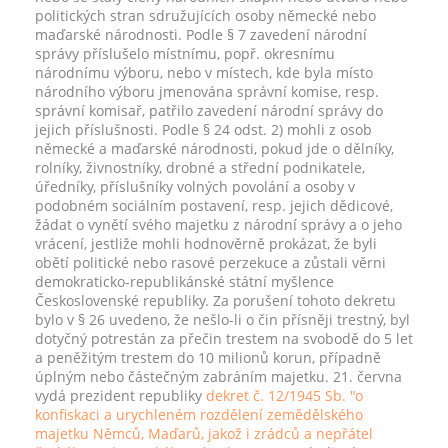
politických stran sdružujících osoby německé nebo
maďarské národnosti. Podle § 7 zavedení národní
správy příslušelo místnímu, popř. okresnímu
národnímu výboru, nebo v místech, kde byla místo
národního výboru jmenována správní komise, resp.
správní komisař, patřilo zavedení národní správy do
jejich příslušnosti. Podle § 24 odst. 2) mohli z osob
německé a maďarské národnosti, pokud jde o dělníky,
rolníky, živnostníky, drobné a střední podnikatele,
úředníky, příslušníky volných povolání a osoby v
podobném sociálním postavení, resp. jejich dědicové,
žádat o vynětí svého majetku z národní správy a o jeho
vrácení, jestliže mohli hodnověrně prokázat, že byli
obětí politické nebo rasové perzekuce a zůstali věrni
demokraticko-republikánské státní myšlence
Československé republiky. Za porušení tohoto dekretu
bylo v § 26 uvedeno, že nešlo-li o čin přísněji trestný, byl
dotyčný potrestán za přečin trestem na svobodě do 5 let
a peněžitým trestem do 10 milionů korun, případně
úplným nebo částečným zabráním majetku. 21. června
vydá prezident republiky
dekret č. 12/1945 Sb. "o
konfiskaci a urychleném rozdělení zemědělského
majetku Němců, Maďarů, jakož i zrádců a nepřátel