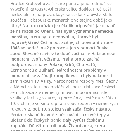
Hradce Králového za "císaře pána a jeho rodinu", se
vytvoření Rakouska-Uherska velice dotklo. Proč Češi
nedostali stejná práva, když se české království stalo
součástí Habsburské monarchie ve stejné době jako
Uhry?
Na tuto otázku je několik odpovědí, jako např.
že na rozdíl od Uher u nás byla významná německá
menšina, která by to nedovolila, Uhrové byli
bojovnější než Češi a potlačit jejich povstání v roce
1848 se podařilo až po roce a jen s pomocí Ruska
apod. Slované navíc v té době začínali v Habsburské
monarchii tvořit většinu. Praha proto začíná
podporovat snahy Poláků, Srbů, Chorvatů,
Černohorců a Bulharů. Národnostní problémy v
monarchii se začínají komplikovat a byly nakonec i
záminkou 1 sv. války.
Národnostní rozpory mezi Čechy
a Němci rostou i hospodářství. Industrializace českých
zemích začala v německy mluvícím pohraničí, kde
vznikaly textilky, sklárny a porcelánky. Ještě na začátku
19. století je většina kapitálu soustředěna v německých
rukou.
V 2. pol. 19. století však začal český nástup.
Peníze získané hlavně z pěstování cukrové řepy a
uložené do českých bank, daly vyrůst českému
kapitálu. Důležitou roli hrála Živnobanka, která