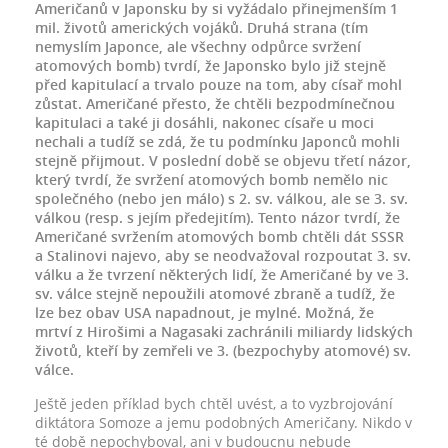
Američanů v Japonsku by si vyžádalo přinejmenším 1
mil. životů amerických vojáků. Druhá strana (tím
nemyslím Japonce, ale všechny odpůrce svržení
atomových bomb) tvrdí, že Japonsko bylo již stejně
před kapitulací a trvalo pouze na tom, aby císař mohl
zůstat. Američané přesto, že chtěli bezpodmínečnou
kapitulaci a také ji dosáhli, nakonec císaře u moci
nechali a tudíž se zdá, že tu podmínku Japonců mohli
stejně přijmout. V poslední době se objevu třetí názor,
který tvrdí, že svržení atomových bomb nemělo nic
společného (nebo jen málo) s 2. sv. válkou, ale se 3. sv.
válkou (resp. s jejím předejitím). Tento názor tvrdí, že
Američané svržením atomových bomb chtěli dát SSSR
a Stalinovi najevo, aby se neodvažoval rozpoutat 3. sv.
válku a že tvrzení některých lidí, že Američané by ve 3.
sv. válce stejně nepoužili atomové zbraně a tudíž, že
lze bez obav USA napadnout, je mylné. Možná, že
mrtví z Hirošimi a Nagasaki zachránili miliardy lidských
životů, kteří by zemřeli ve 3. (bezpochyby atomové) sv.
válce.
Ještě jeden příklad bych chtěl uvést, a to vyzbrojování
diktátora Somoze a jemu podobných Američany. Nikdo v
té době nepochyboval, ani v budoucnu nebude