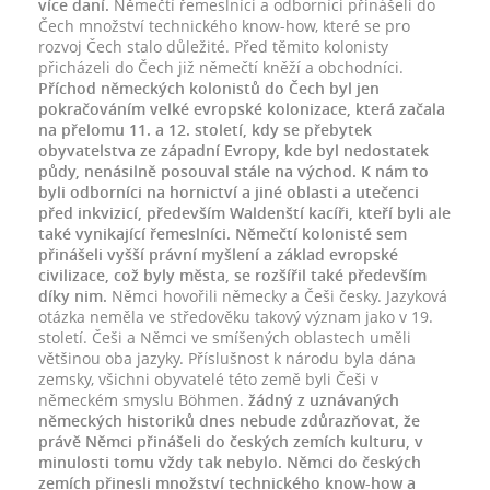
více daní.
Němečtí řemeslníci a odborníci přinášeli do
Čech množství technického know-how, které se pro
rozvoj Čech stalo důležité. Před těmito kolonisty
přicházeli do Čech již němečtí kněží a obchodníci.
Příchod německých kolonistů do Čech byl jen
pokračováním velké evropské kolonizace, která začala
na přelomu 11. a 12. století, kdy se přebytek
obyvatelstva ze západní Evropy, kde byl nedostatek
půdy, nenásilně posouval stále na východ. K nám to
byli odborníci na hornictví a jiné oblasti a utečenci
před inkvizicí, především Waldenští kacíři, kteří byli ale
také vynikající řemeslníci. Němečtí kolonisté sem
přinášeli vyšší právní myšlení a základ evropské
civilizace, což byly města, se rozšířil také především
díky nim.
Němci hovořili německy a Češi česky. Jazyková
otázka neměla ve středověku takový význam jako v 19.
století. Češi a Němci ve smíšených oblastech uměli
většinou oba jazyky. Příslušnost k národu byla dána
zemsky, všichni obyvatelé této země byli Češi v
německém smyslu Böhmen.
žádný z uznávaných
německých historiků dnes nebude zdůrazňovat, že
právě Němci přinášeli do českých zemích kulturu, v
minulosti tomu vždy tak nebylo. Němci do českých
zemích přinesli množství technického know-how a