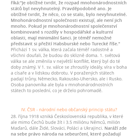
říká:"Je obtížné tvrdit, že rozpad mnohonárodnostních
států byl nevyhnutelný. Pravděpodobně ano. Je
obtížné tvrdit, že něco, co se stalo, bylo nevyhnutelné.
Mnohonárodnostní společnosti existují, ale není jich
mnoho. Pokud je mnohonárodnostní společenství
kombinované s rozdíly v hospodářské a kulturní
oblasti, mají minimální šanci. Je téměř nemožné
představit si přežití Habsburské nebo Turecké říše."
Přichází 1 sv. válka, která začala téměř radostně a
všichni doufali, že budou do sklizně doma. 1. světová
válka se ale změnila v největší konflikt, který byl do té
doby známý. V 1. sv. válce se zhroutily ideály, víra v boha
a císaře a v lidskou dobrotu. V poražených státech
padají trůny, Německo, Rakousko-Uhersko, ale i Rusko.
Osoba panovníka ale byla v mnohonárodnostních
státech to poslední, co je drželo pohromadě.
IV. ČSR - národní nebo občanský princip státu?
28. října 1918 vzniká Československá republika, v které
ale mimo Čechů bude žít i 3.5 miliónu Němců, milión
Maďarů, dále Židé, Slováci, Poláci a Ukrajinci.
Naráží zde
na sebe právo národa na sebeurčení, které požadují