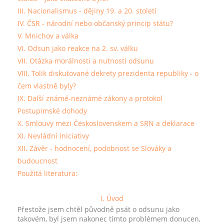
III. Nacionalismus - dějiny 19. a 20. století
IV. ČSR - národní nebo občanský princip státu?
V. Mnichov a válka
VI. Odsun jako reakce na 2. sv. válku
VII. Otázka morálnosti a nutnosti odsunu
VIII. Tolik diskutované dekrety prezidenta republiky - o
čem vlastně byly?
IX. Další známé-neznámé zákony a protokol
Postupimské dohody
X. Smlouvy mezi Československem a SRN a deklarace
XI. Nevládní iniciativy
XII. Závěr - hodnocení, podobnost se Slováky a
budoucnost
Použitá literatura:
I. Úvod
Přestože jsem chtěl původně psát o odsunu jako
takovém, byl jsem nakonec tímto problémem donucen,