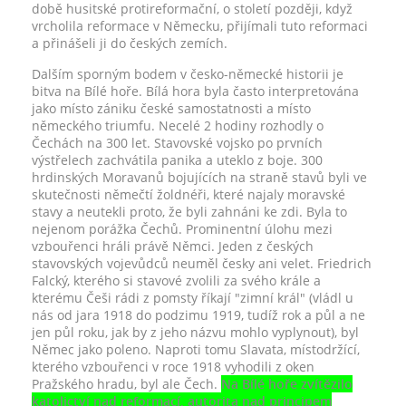
době husitské protireformační, o století později, když
vrcholila reformace v Německu, přijímali tuto reformaci
a přinášeli ji do českých zemích.
Dalším sporným bodem v česko-německé historii je
bitva na Bílé hoře. Bílá hora byla často interpretována
jako místo zániku české samostatnosti a místo
německého triumfu. Necelé 2 hodiny rozhodly o
Čechách na 300 let. Stavovské vojsko po prvních
výstřelech zachvátila panika a uteklo z boje. 300
hrdinských Moravanů bojujících na straně stavů byli ve
skutečnosti němečtí žoldnéři, které najaly moravské
stavy a neutekli proto, že byli zahnáni ke zdi. Byla to
nejenom porážka Čechů. Prominentní úlohu mezi
vzbouřenci hráli právě Němci. Jeden z českých
stavovských vojevůdců neuměl česky ani velet. Friedrich
Falcký, kterého si stavové zvolili za svého krále a
kterému Češi rádi z pomsty říkají "zimní král" (vládl u
nás od jara 1918 do podzimu 1919, tudíž rok a půl a ne
jen půl roku, jak by z jeho názvu mohlo vyplynout), byl
Němec jako poleno. Naproti tomu Slavata, místodržící,
kterého vzbouřenci v roce 1918 vyhodili z oken
Pražského hradu, byl ale Čech.
Na Bílé hoře zvítězilo
katolictví nad reformací, autorita nad principem