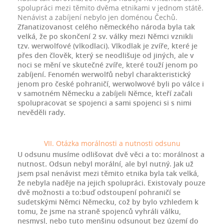
spolupráci mezi těmito dvěma etnikami v jednom státě.
Nenávist a zabíjení nebylo jen doménou Čechů.
Zfanatizovanost celého německého národa byla tak
velká, že po skončení 2 sv. války mezi Němci vznikli
tzv. werwolfové (vlkodlaci). Vlkodlak je zvíře, které je
přes den člověk, který se neodlišuje od jiných, ale v
noci se mění ve skutečné zvíře, které touží jenom po
zabíjení. Fenomén werwolfů nebyl charakteristický
jenom pro české pohraničí, werwolwové byli po válce i
v samotném Německu a zabíjeli Němce, kteří začali
spolupracovat se spojenci a sami spojenci si s nimi
nevěděli rady.
VII. Otázka morálnosti a nutnosti odsunu
U odsunu musíme odlišovat dvě věci a to: morálnost a
nutnost. Odsun nebyl morální, ale byl nutný. Jak už
jsem psal nenávist mezi těmito etnika byla tak velká,
že nebyla naděje na jejich spolupráci. Existovaly pouze
dvě možnosti a to:buď odstoupení pohraničí se
sudetskými Němci Německu, což by bylo vzhledem k
tomu, že jsme na straně spojenců vyhráli válku,
nesmysl, nebo tuto menšinu odsunout bez území do