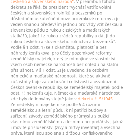
českého a slovenského národa"
. V preambuli tohoto
dekretu se říká, že prezident "vychází vstříc volání
českých a slovenských rolníků a bezzemků po
důsledném uskutečnění nové pozemkové reformy a je
veden snahou především jednou pro vždy vzít českou a
slovenskou půdu z rukou cizáckých a maďarských
statkářů, jakož i z rukou zrádců republiky a dát ji do
rukou českého a slovenského rolnictva a bezzemků".
Podle § 1 odst. 1) se s okamžitou platností a bez
náhrady konfiskoval pro účely pozemkové reformy
zemědělský majetek, který je mimojiné ve vlastnictví
všech osob německé národnosti bez ohledu na státní
příslušnost. V § 1 odst. 2) je uvedeno, že osobám
německé a maďarské národnosti, které se aktivně
zúčastnily boje za zachování celistvosti a osvobození
Československé republiky, se zemědělský majetek podle
odst. 1) nekonfiskuje. Německá a maďarská národnost
zde byly definovány stejně jako v
dekretu č. 5/1945
.
Zemědělským majetkem se podle § 4 rozumí
zemědělskou a lesní půdu, k ní patřící budovy a
zařízení, závody zemědělského průmyslu sloužící
vlastnímu zemědělskému a lesnímu hospodářství, jakož
i movité příslušenství (živý a mrtvý inventář) a všechna
práva, která jsou spojena s držbou konfiskovaného