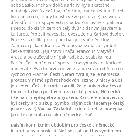
nebo Sasko. Praha v době Karla IV. byla skutečně
mnohojazyková - čeština, němčina, francouzština. Karel
IV (a nejen on, tehdy to bylo v Evropě běžné) uzavíral z
důvodů míru a spojenectví sňatky. Princezny si pak brali
s sebou do cizích zemích celý dvůr s daným jazykem a
kulturou. Pro zajímavost lze uvést, že na Karlově dvoře v
Praze se zrodila první podoba spisovné němčiny.
Zajímavá je katedrála sv. Víta považovaná za symbol
české státnosti. Její stavbu začal Francouz Matyáš z
Arasu a pokračoval v ní pak rodák ze Švábska Petr
Parléř. Česko-německé spory se nevyhnuly ani Karlově
univerzitě. Byla to první univerzita na sever od Alp a na
východ od Francie.
Čeští Němci tvrdili, že je německá,
protože v ní měli při rozhodování cizinci 3 hlasy a Češi
jen jeden. Čeští historici tvrdili, že je univerzita česká.
Univerzita byla postavena za české peníze, Německá
říše na ni nepřispěla ani grošem. Kancléřem univerzity
byl český arcibiskup. Symbolickým ochráncem je český
pastor svatý Václav. Základní listinu Karel IV. podepsal
jako český král a na jako německý císař.
Dalším konfliktním obdobím pro české a německé
historiky byla husická. Než se stal Jan Hus symbolem