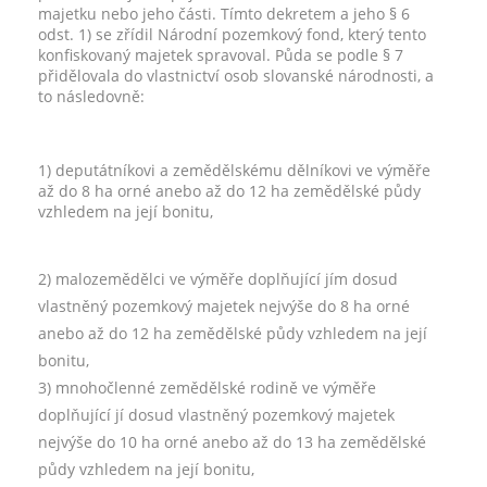
majetku nebo jeho části. Tímto dekretem a jeho § 6
odst. 1) se zřídil Národní pozemkový fond, který tento
konfiskovaný majetek spravoval. Půda se podle § 7
přidělovala do vlastnictví osob slovanské národnosti, a
to následovně:
1) deputátníkovi a zemědělskému dělníkovi ve výměře
až do 8 ha orné anebo až do 12 ha zemědělské půdy
vzhledem na její bonitu,
2) malozemědělci ve výměře doplňující jím dosud
vlastněný pozemkový majetek nejvýše do 8 ha orné
anebo až do 12 ha zemědělské půdy vzhledem na její
bonitu,
3) mnohočlenné zemědělské rodině ve výměře
doplňující jí dosud vlastněný pozemkový majetek
nejvýše do 10 ha orné anebo až do 13 ha zemědělské
půdy vzhledem na její bonitu,