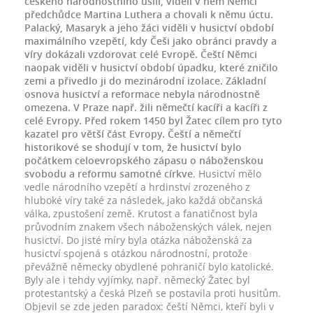
českého národnostního úsilí, viděli v něm Němci
předchůdce Martina Luthera a chovali k němu úctu.
Palacký, Masaryk a jeho žáci viděli v husictví období
maximálního vzepětí, kdy Češi jako obránci pravdy a
víry dokázali vzdorovat celé Evropě. Čeští Němci
naopak viděli v husictví období úpadku, které zničilo
zemi a přivedlo ji do mezinárodní izolace. Základní
osnova husictví a reformace nebyla národnostně
omezena. V Praze např. žili němečtí kacíři a kacíři z
celé Evropy. Před rokem 1450 byl Žatec cílem pro tyto
kazatel pro větší část Evropy. Čeští a němečtí
historikové se shodují v tom, že husictví bylo
počátkem celoevropského zápasu o náboženskou
svobodu a reformu samotné církve
. Husictví mělo
vedle národního vzepětí a hrdinství zrozeného z
hluboké víry také za následek, jako každá občanská
válka, zpustošení země. Krutost a fanatičnost byla
průvodním znakem všech náboženských válek, nejen
husictví. Do jisté míry byla otázka náboženská za
husictví spojená s otázkou národnostní, protože
převážně německy obydlené pohraničí bylo katolické.
Byly ale i tehdy vyjímky, např. německý Žatec byl
protestantský a česká Plzeň se postavila proti husitům.
Objevil se zde jeden paradox: čeští Němci, kteří byli v