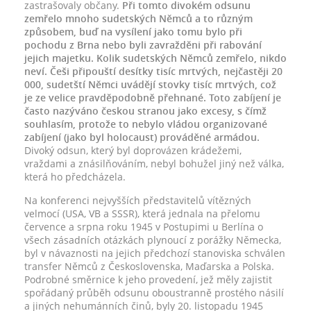
zastrašovaly občany.
Při tomto divokém odsunu
zemřelo mnoho sudetských Němců a to různým
způsobem, buď na vysílení jako tomu bylo při
pochodu z Brna nebo byli zavražděni při rabování
jejich majetku. Kolik sudetských Němců zemřelo, nikdo
neví. Češi připouští desítky tisíc mrtvých, nejčastěji 20
000, sudetští Němci uvádějí stovky tisíc mrtvých, což
je ze velice pravděpodobně přehnané. Toto zabíjení je
často nazýváno českou stranou jako excesy, s čímž
souhlasím, protože to nebylo vládou organizované
zabíjení (jako byl holocaust) prováděné armádou.
Divoký odsun, který byl doprovázen krádežemi,
vraždami a znásilňováním, nebyl bohužel jiný než válka,
která ho předcházela.
Na konferenci nejvyšších představitelů vítězných
velmocí (USA, VB a SSSR), která jednala na přelomu
července a srpna roku 1945 v Postupimi u Berlína o
všech zásadních otázkách plynoucí z porážky Německa,
byl v návaznosti na jejich předchozí stanoviska schválen
transfer Němců z Československa, Maďarska a Polska.
Podrobné směrnice k jeho provedení, jež měly zajistit
spořádaný průběh odsunu oboustranně prostého násilí
a jiných nehumánních činů, byly 20. listopadu 1945