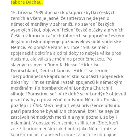
tábora Dachau
.
15. března 1939 dochází k okupaci zbytku českých
zemích a všem je jasné, že Hitlerovi nejde jen o
německé menšiny v zahraničí. Po zavření českých
vysokých škol, objevení řešení české otázky a prvních
Češích v koncentračních táborech se poprvé v českém
ilegálním tisku objevuje požadavek vysídlit sudetské
Němce.
Po porážce Francie v roce 1940 se mění
spojenecká doktrína a od té doby to nebyla válka proti
nacismu, ale válka se mění na protiněmeckou.
Po
slavných slovech Rudolfa Hesse:"Hitler ist
Deutschland, Deutschland ist Hitler" se termín
"bezpodmínečná kapitulace" stal součástí spojenecké
doktríny. Tím se změnil i vztah spojenců k německým
menšinám. Po bombardování Londýna Churchill
slibuje:"Pomstíme se". V té době se v Londýně objevují
první úvahy o poválečném odsunu Němců z Polska,
později i z ČSR. Mezi nejhorlivější přívržence odsunu
patří paradoxně bývalí Mnichované, kteří se nejvíce
zastávali německých menšin a nyní poznali, že byli
oklamáni.
V obsazených zemích sílil teror. Židé, kteří
zde žili přinejmenším tak dlouho jako Němci, mizí v
koncentračních táborech. mnozí z nich se mimojiné