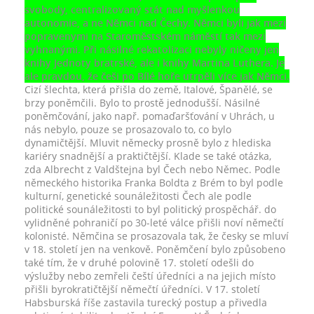
svobody, centralizovaný stát nad myšlenkou
autonomie, a ne Němci nad Čechy. Němci byli jak mezi
popravenymi na Staroměstském náměstí tak mezi
vyhnanými. Při násilné rekatolizaci nebyly ničeny jen
knihy Jednoty bratrské, ale i knihy Martina Luthera. Je
ale pravdou, že češi po Bílé hoře utrpěli více jak Němci.
Cizí šlechta, která přišla do země, Italové, Španělé, se
brzy poněmčili. Bylo to prostě jednodušší. Násilné
poněmčování, jako např. pomaďaršťování v Uhrách, u
nás nebylo, pouze se prosazovalo to, co bylo
dynamičtější. Mluvit německy prosně bylo z hlediska
kariéry snadnější a praktičtější. Klade se také otázka,
zda Albrecht z Valdštejna byl Čech nebo Němec. Podle
německého historika Franka Boldta z Brém to byl podle
kulturní, genetické sounáležitosti Čech ale podle
politické sounáležitosti to byl politický prospěchář. do
vylidněné pohraničí po 30-leté válce přišli noví němečtí
kolonisté. Němčina se prosazovala tak, že česky se mluví
v 18. století jen na venkově. Poněmčení bylo způsobeno
také tím, že v druhé polovině 17. století odešli do
výslužby nebo zemřeli čeští úředníci a na jejich místo
přišli byrokratičtější němečtí úředníci. V 17. století
Habsburská říše zastavila turecký postup a přivedla