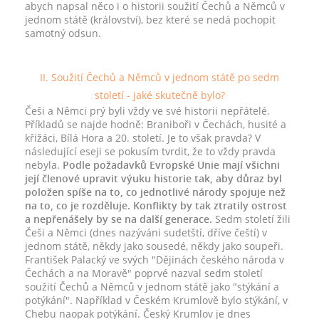
abych napsal něco i o historii soužití Čechů a Němců v
jednom státě (království), bez které se nedá pochopit
samotný odsun.
II. Soužití Čechů a Němců v jednom státě po sedm
století - jaké skutečně bylo?
Češi a Němci prý byli vždy ve své historii nepřátelé.
Příkladů se najde hodně: Braniboři v Čechách, husité a
křižáci, Bílá Hora a 20. století. Je to však pravda? V
následující eseji se pokusím tvrdit, že to vždy pravda
nebyla.
Podle požadavků Evropské Unie mají všichni
její členové upravit výuku historie tak, aby důraz byl
položen spíše na to, co jednotlivé národy spojuje než
na to, co je rozděluje. Konflikty by tak ztratily ostrost
a nepřenášely by se na další generace.
Sedm století žili
Češi a Němci (dnes nazýváni sudetští, dříve čeští) v
jednom státě, někdy jako sousedé, někdy jako soupeři.
František Palacký ve svých "Dějinách českého národa v
Čechách a na Moravě" poprvé nazval sedm století
soužití Čechů a Němců v jednom státě jako "stýkání a
potýkání". Například v Českém Krumlově bylo stýkání, v
Chebu naopak potýkání. Český Krumlov je dnes