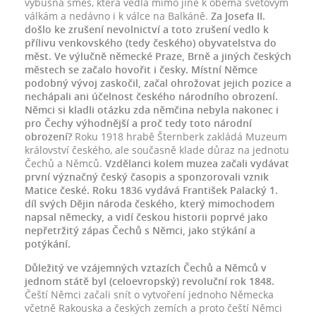
výbušná směs, která vedla mimo jiné k oběma světovým
válkám a nedávno i k válce na Balkáně.
Za Josefa II.
došlo ke zrušení nevolnictví a toto zrušení vedlo k
přílivu venkovského (tedy českého) obyvatelstva do
měst. Ve výlučně německé Praze, Brně a jiných českých
městech se začalo hovořit i česky. Místní Němce
podobný vývoj zaskočil, začal ohrožovat jejich pozice a
nechápali ani účelnost českého národního obrození.
Němci si kladli otázku zda němčina nebyla nakonec i
pro Čechy výhodnější a proč tedy toto národní
obrození?
Roku 1918 hrabě Šternberk zakládá Muzeum
království českého, ale současně klade důraz na jednotu
Čechů a Němců.
Vzdělanci kolem muzea začali vydávat
první význačný český časopis a sponzorovali vznik
Matice české. Roku 1836 vydává František Palacký 1.
díl svých Dějin národa českého, který mimochodem
napsal německy, a vidí českou historii poprvé jako
nepřetržitý zápas Čechů s Němci, jako stýkání a
potýkání.
Důležitý ve vzájemných vztazích Čechů a Němců v
jednom státě byl (celoevropský) revoluční rok 1848.
Čeští Němci začali snít o vytvoření jednoho Německa
včetně Rakouska a českých zemích a proto čeští Němci