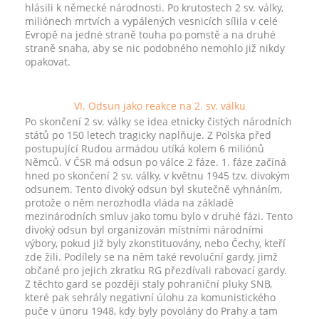
hlásili k německé národnosti. Po krutostech 2 sv. války,
miliónech mrtvích a vypálených vesnicích sílila v celé
Evropě na jedné straně touha po pomstě a na druhé
straně snaha, aby se nic podobného nemohlo již nikdy
opakovat.
VI. Odsun jako reakce na 2. sv. válku
Po skončení 2 sv. války se idea etnicky čistých národních
států po 150 letech tragicky naplňuje. Z Polska před
postupující Rudou armádou utíká kolem 6 miliónů
Němců. V ČSR má odsun po válce 2 fáze. 1. fáze začíná
hned po skončení 2 sv. války, v květnu 1945 tzv. divokým
odsunem. Tento divoký odsun byl skutečně vyhnáním,
protože o něm nerozhodla vláda na základě
mezinárodních smluv jako tomu bylo v druhé fázi. Tento
divoký odsun byl organizován místními národními
výbory, pokud již byly zkonstituovány, nebo Čechy, kteří
zde žili. Podílely se na něm také revoluční gardy, jimž
občané pro jejich zkratku RG přezdívali rabovací gardy.
Z těchto gard se později staly pohraniční pluky SNB,
které pak sehrály negativní úlohu za komunistického
puče v únoru 1948, kdy byly povolány do Prahy a tam