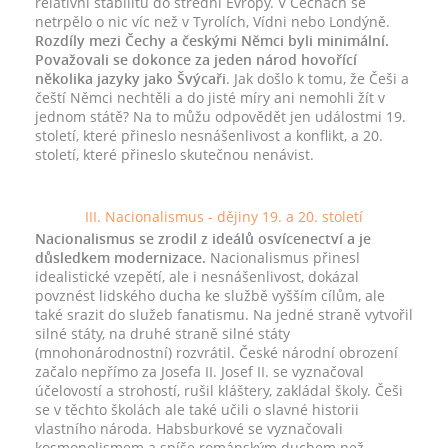
relativní stabilitu do střední Evropy. V Čechách se
netrpělo o nic víc než v Tyrolích, Vídni nebo Londýně.
Rozdíly mezi Čechy a českými Němci byli minimální.
Považovali se dokonce za jeden národ hovořící
několika jazyky jako Švýcaři
. Jak došlo k tomu, že Češi a
čeští Němci nechtěli a do jisté míry ani nemohli žít v
jednom státě? Na to můžu odpovědět jen událostmi 19.
století, které přineslo nesnášenlivost a konflikt, a 20.
století, které přineslo skutečnou nenávist.
III. Nacionalismus - dějiny 19. a 20. století
Nacionalismus se zrodil z ideálů osvícenectví a je
důsledkem modernizace.
Nacionalismus přinesl
idealistické vzepětí, ale i nesnášenlivost, dokázal
povznést lidského ducha ke službě vyšším cílům, ale
také srazit do služeb fanatismu. Na jedné straně vytvořil
silné státy, na druhé straně silné státy
(mnohonárodnostní) rozvrátil. České národní obrození
začalo nepřímo za Josefa II. Josef II. se vyznačoval
účelovostí a strohostí, rušil kláštery, zakládal školy. Češi
se v těchto školách ale také učili o slavné historii
vlastního národa. Habsburkové se vyznačovali
kosmopolismem a spíše románským duchem než