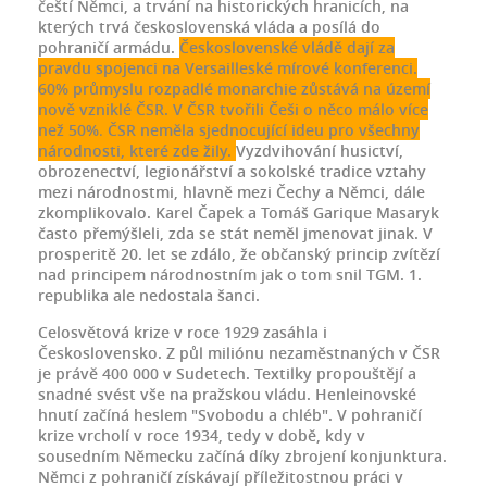
čeští Němci, a trvání na historických hranicích, na
kterých trvá československá vláda a posílá do
pohraničí armádu.
Československé vládě dají za
pravdu spojenci na Versailleské mírové konferenci.
60% průmyslu rozpadlé monarchie zůstává na území
nově vzniklé ČSR.
V ČSR tvořili Češi o něco málo více
než 50%
.
ČSR neměla sjednocující ideu pro všechny
národnosti, které zde žily.
Vyzdvihování husictví,
obrozenectví, legionářství a sokolské tradice vztahy
mezi národnostmi, hlavně mezi Čechy a Němci, dále
zkomplikovalo. Karel Čapek a Tomáš Garique Masaryk
často přemýšleli, zda se stát neměl jmenovat jinak. V
prosperitě 20. let se zdálo, že občanský princip zvítězí
nad principem národnostním jak o tom snil TGM. 1.
republika ale nedostala šanci.
Celosvětová krize v roce 1929 zasáhla i
Československo. Z půl miliónu nezaměstnaných v ČSR
je právě 400 000 v Sudetech. Textilky propouštějí a
snadné svést vše na pražskou vládu. Henleinovské
hnutí začíná heslem "Svobodu a chléb". V pohraničí
krize vrcholí v roce 1934, tedy v době, kdy v
sousedním Německu začíná díky zbrojení konjunktura.
Němci z pohraničí získávají příležitostnou práci v