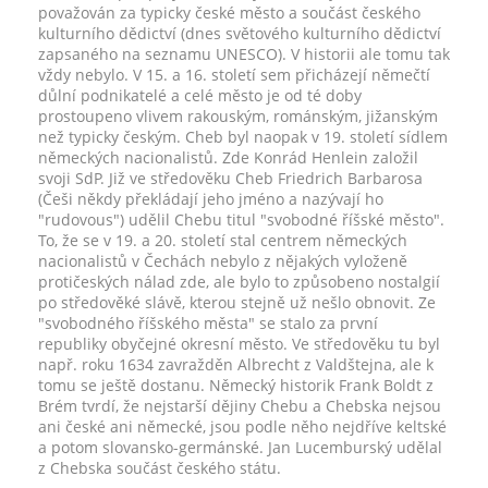
považován za typicky české město a součást českého
kulturního dědictví (dnes světového kulturního dědictví
zapsaného na seznamu UNESCO). V historii ale tomu tak
vždy nebylo. V 15. a 16. století sem přicházejí němečtí
důlní podnikatelé a celé město je od té doby
prostoupeno vlivem rakouským, románským, jižanským
než typicky českým. Cheb byl naopak v 19. století sídlem
německých nacionalistů. Zde Konrád Henlein založil
svoji SdP. Již ve středověku Cheb Friedrich Barbarosa
(Češi někdy překládají jeho jméno a nazývají ho
"rudovous") udělil Chebu titul "svobodné říšské město".
To, že se v 19. a 20. století stal centrem německých
nacionalistů v Čechách nebylo z nějakých vyloženě
protičeských nálad zde, ale bylo to způsobeno nostalgií
po středověké slávě, kterou stejně už nešlo obnovit. Ze
"svobodného říšského města" se stalo za první
republiky obyčejné okresní město. Ve středověku tu byl
např. roku 1634 zavražděn Albrecht z Valdštejna, ale k
tomu se ještě dostanu. Německý historik Frank Boldt z
Brém tvrdí, že nejstarší dějiny Chebu a Chebska nejsou
ani české ani německé, jsou podle něho nejdříve keltské
a potom slovansko-germánské. Jan Lucemburský udělal
z Chebska součást českého státu.