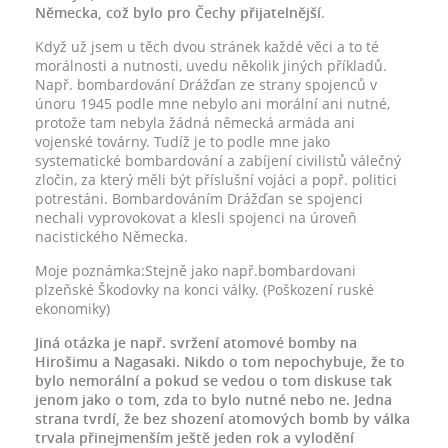
Německa, což bylo pro Čechy přijatelnější
.
Když už jsem u těch dvou stránek každé věci a to té
morálnosti a nutnosti, uvedu několik jiných příkladů.
Např. bombardování Drážďan ze strany spojenců v
únoru 1945 podle mne nebylo ani morální ani nutné,
protože tam nebyla žádná německá armáda ani
vojenské továrny. Tudíž je to podle mne jako
systematické bombardování a zabíjení civilistů válečný
zločin, za který měli být příslušní vojáci a popř. politici
potrestáni. Bombardováním Drážďan se spojenci
nechali vyprovokovat a klesli spojenci na úroveň
nacistického Německa.
Moje poznámka:Stejně jako např.bombardovani
plzeňské Škodovky na konci války. (Poškození ruské
ekonomiky)
Jiná otázka je např. svržení atomové bomby na
Hirošimu a Nagasaki. Nikdo o tom nepochybuje, že to
bylo nemorální a pokud se vedou o tom diskuse tak
jenom jako o tom, zda to bylo nutné nebo ne. Jedna
strana tvrdí, že bez shození atomových bomb by válka
trvala přinejmenším ještě jeden rok a vylodění