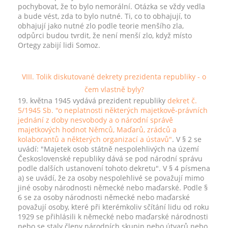
pochybovat, že to bylo nemorální. Otázka se vždy vedla
a bude vést, zda to bylo nutné. Ti, co to obhajují, to
obhajují jako nutné zlo podle teorie menšího zla,
odpůrci budou tvrdit, že není menší zlo, když místo
Ortegy zabijí lidi Somoz.
VIII. Tolik diskutované dekrety prezidenta republiky - o
čem vlastně byly?
19. května 1945 vydává prezident republiky
dekret č.
5/1945 Sb. "o neplatnosti některých majetkově-právních
jednání z doby nesvobody a o národní správě
majetkových hodnot Němců, Maďarů, zrádců a
kolaborantů a některých organizací a ústavů"
. V § 2 se
uvádí: "Majetek osob státně nespolehlivých na území
Československé republiky dává se pod národní správu
podle dalších ustanovení tohoto dekretu". V § 4 písmena
a) se uvádí, že za osoby nespolehlivé se považují mimo
jiné osoby národnosti německé nebo maďarské. Podle §
6 se za osoby národnosti německé nebo maďarské
považují osoby, které při kterémkoliv sčítání lidu od roku
1929 se přihlásili k německé nebo maďarské národnosti
nebo se staly členy národních skupin nebo útvarů nebo