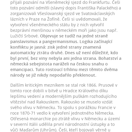
přijali pozvání na Všeněmecký sjezd do Frankfurtu. Češi
toto pozvání odmítli (slavný dopis Františka Palackého) a
zorganizovali Všeslovanský sjezd ve Svatováclavských
lázních v Praze na Žofíně. Češi si uvědomovali, že
vytvoření všeněmeckého státu by z nich vytvořil
bezprávní menšinou v německém moři jako jsou např.
Lužičtí Srbové.
Objevuje se tudíž na jedné straně
panslavismus a pangermanismus. Logika začínající
konfliktu je jasná: zisk jedné strany znamená
automaticky ztrátu druhé. Dnes už není důležité, kdo
byl první, bez viny nebyla ani jedna strana. Bohatství a
německá sebejistota naráželi na českou snahu o
emancipaci. Tuto rostoucí trhlinu mezi těmito dvěma
národy se již nikdy nepodařilo překlenout.
Dalším kritickým mezníkem se stal rok 1866. Prusové v
tomto roce dobili v bitvě u Hradce Králového díku
lepšímu vedení a modernějším puškám rozhodujícího
vítězství nad Rakouskem. Rakousko se muselo vzdát
svého vlivu v Německu. To spolu s porážkou Francie v
roce 1870-71 vedlo k vytvoření jednotného Německa.
Otřesená monarchie po ztrátě vlivu v Německu a území
v severní Itálii udělila první národnostní ústupky a to
vůči Maďarům (Uhrům). Češi, kteří bojovali věrně u